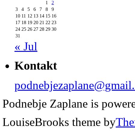
1
2
3
4
5
6
7
8
9
10
11
12
13
14
15
16
17
18
19
20
21
22
23
24
25
26
27
28
29
30
31
« Jul
Kontakt
podnebjezaplane@gmail
Podnebje Zaplane is power
LouiseBrooks theme by
The