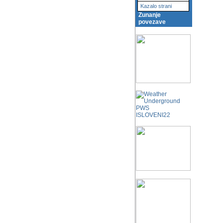
Kazalo strani
Zunanje
povezave