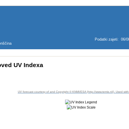
Podatki zajeti
:
06/0
ved UV Indexa
UV forecast courtesy of and Copyright © KNMI/ESA (http://www.temis.nl/). Used with