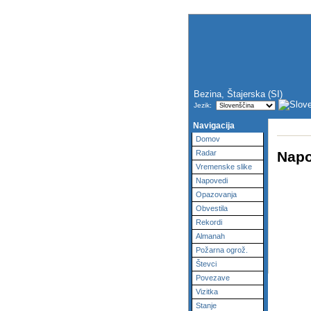
Bezina, Štajerska (SI)
Jezik:
Navigacija
Domov
Napo
Radar
Vremenske slike
Napovedi
Opazovanja
Obvestila
Rekordi
Almanah
Požarna ogrož.
Števci
Povezave
Vizitka
Stanje