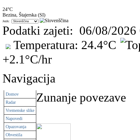
24°C
Bezina, Štajerska (SI)
Jezik:
Podatki zajeti
:
06/08/2026
Temperatura:
24.4°C
+2.1°C
/hr
Navigacija
Zunanje povezave
Domov
Radar
Vremenske slike
Napovedi
Opazovanja
Obvestila