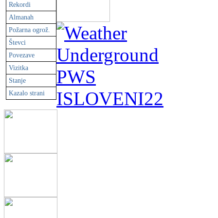
Rekordi
Almanah
Požarna ogrož.
Števci
Povezave
Vizitka
Stanje
Kazalo strani