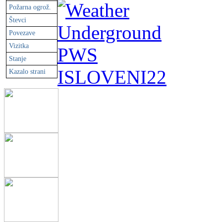
Požarna ogrož.
Števci
Povezave
Vizitka
Stanje
Kazalo strani