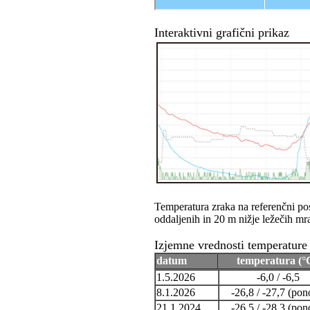
Interaktivni grafični prikaz
Temperatura zraka na referenčni pos
oddaljenih in 20 m nižje ležečih mr
Izjemne vrednosti temperature 
datum
temperatura (°
1.5.2026
-6,0 / -6,5
8.1.2026
-26,8 / -27,7 (pon
21.1.2024
-26,5 / -28,3 (pon