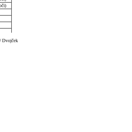
oči)
 / Dvojček
)