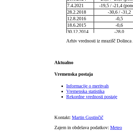
7.4.2021
-19,5 / -21,4 (pon
28.2.2018
-30,6 / -31,2
12.8.2016
-0,5
18.6.2015
-0,6
30.12.2014
-28,0
2.6.2014
-2,2
Arhiv vrednosti iz mrazišč Dolinca
5.5.2014
-6,1
28.6.2013
-1,1
12.8.2012
-0,6
Aktualno
3.7.2011
-1,1
20.12.2009
-15,2 (najvišja
Vremenska postaja
20.12.2009
-31,5
29.9.2008
-5,9
Informacije o meritvah
1.8.2007
-0,8
Vremenska statistika
Rekordne vrednosti postaje
17.7.2006
-0,7
1.6.2006
-4,7
9.8.2005
-0,4
9.6.2005
-2,6
Kontakt:
Martin Gustinčič
13.7.2004
-0,2
Zajem in obdelava podatkov:
Meteo
26.10.2003
-20,6