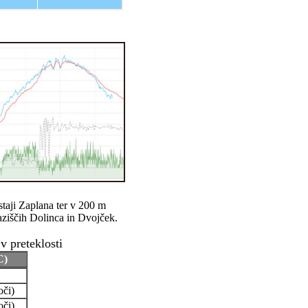
taji Zaplana ter v 200 m
aziščih Dolinca in Dvojček.
v preteklosti
C)
oči)
oči)