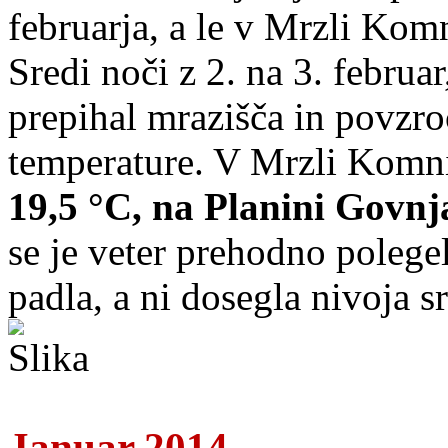
februarja, a le v Mrzli Komn
Sredi noči z 2. na 3. februa
prepihal mrazišča in povzro
temperature. V Mrzli Komni
19,5 °C, na Planini Govnja
se je veter prehodno polegel
padla, a ni dosegla nivoja sr
Januar 2014