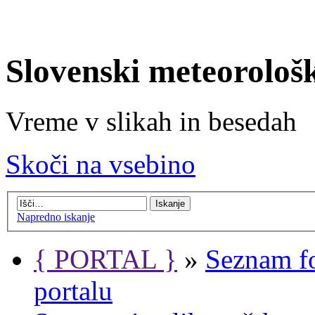
Slovenski meteorološ
Vreme v slikah in besedah
Skoči na vsebino
Napredno iskanje
{ PORTAL }
»
Seznam f
portalu