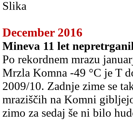
December 2016
Mineva 11 let nepretrgan
Po rekordnem mrazu januarj
Mrzla Komna -49 °C je T do
2009/10. Zadnje zime se tak
mraziščih na Komni gibljejo
zimo za sedaj še ni bilo hud