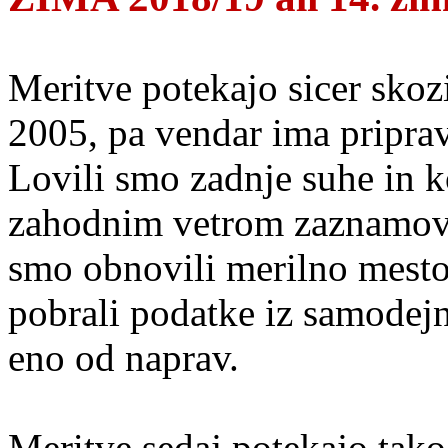
Meritve potekajo sicer skozi
2005, pa vendar ima pripra
Lovili smo zadnje suhe in k
zahodnim vetrom zaznamov
smo obnovili merilno mest
pobrali podatke iz samodejn
eno od naprav.
Meritve sedaj potekajo tako