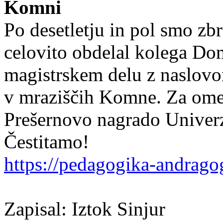
Komni
Po desetletju in pol smo zbr
celovito obdelal kolega Do
magistrskem delu z naslovo
v mraziščih Komne. Za omen
Prešernovo nagrado Univerz
Čestitamo!
https://pedagogika-andragogi
Zapisal: Iztok Sinjur