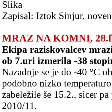
Zapisal: Iztok Sinjur, nove
MRAZ NA KOMNI, 28.fe
Ekipa raziskovalcev mraz
ob 7.uri izmerila -38 stopin
Nazadnje se je do -40 °C oh
podobno nizko temperaturo 
zabeležile še 15.2., sicer p
2010/11.