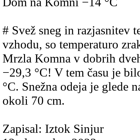
Dom na Komni −14 °C
# Svež sneg in razjasnitev 
vzhodu, so temperaturo zra
Mrzla Komna v dobrih dveh 
−29,3 °C! V tem času je bi
°C. Snežna odeja je glede 
okoli 70 cm.
Zapisal: Iztok Sinjur