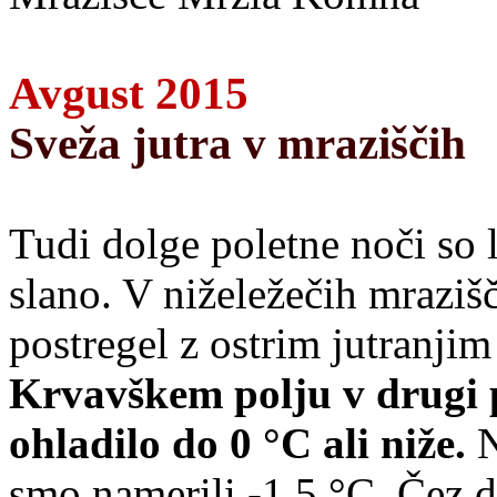
Avgust 2015
Sveža jutra v mraziščih
Tudi dolge poletne noči so 
slano. V niželežečih mrazišč
postregel z ostrim jutranjim
Krvavškem polju v drugi po
ohladilo do 0 °C ali niže.
N
smo namerili -1,5 °C. Čez d