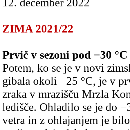
12. december 2022
ZIMA 2021/22
Prvič v sezoni pod −30 °C
Potem, ko se je v novi zims
gibala okoli −25 °C, je v p
zraka v mrazišču Mrzla Ko
ledišče. Ohladilo se je do −
vetra in z ohlajanjem je bil