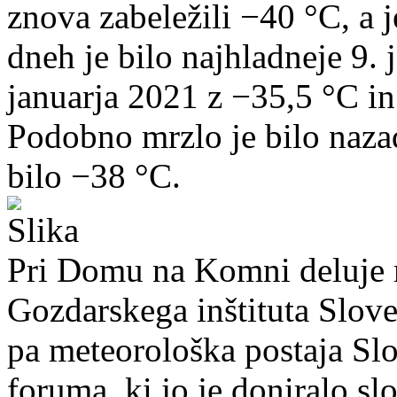
znova zabeležili −40 °C, a j
dneh je bilo najhladneje 9. 
januarja 2021 z −35,5 °C in
Podobno mrzlo je bilo nazad
bilo −38 °C.
Pri Domu na Komni deluje 
Gozdarskega inštituta Slov
pa meteorološka postaja Sl
foruma, ki jo je doniralo s