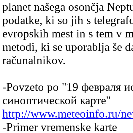
planet našega osončja Neptu
podatke, ki so jih s telegraf
evropskih mest in s tem v m
metodi, ki se uporablja še 
računalnikov.
-Povzeto po "19 февраля и
синоптической карте"
http://www.meteoinfo.ru/new
-Primer vremenske karte