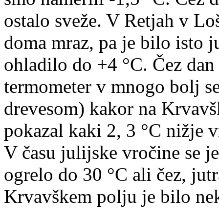
ostalo sveže. V Retjah v Lo
doma mraz, pa je bilo isto ju
ohladilo do +4 °C. Čez dan s
termometer v mnogo bolj se
drevesom) kakor na Krvavški
pokazal kaki 2, 3 °C nižje v
V času julijske vročine se 
ogrelo do 30 °C ali čez, jut
Krvavškem polju je bilo nek