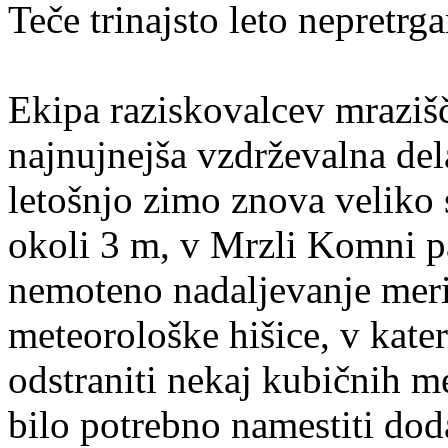
Teče trinajsto leto nepretrg
Ekipa raziskovalcev mrazišč
najnujnejša vzdrževalna dela
letošnjo zimo znova veliko
okoli 3 m, v Mrzli Komni pa
nemoteno nadaljevanje merit
meteorološke hišice, v kate
odstraniti nekaj kubičnih m
bilo potrebno namestiti dod