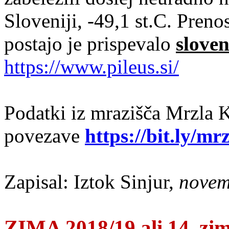
Sloveniji, -49,1 st.C. Pren
postajo je prispevalo
slove
https://www.pileus.si/
Podatki iz mrazišča Mrzla 
povezave
https://bit.ly/m
Zapisal: Iztok Sinjur,
novem
ZIMA 2018/19 ali 14. zim