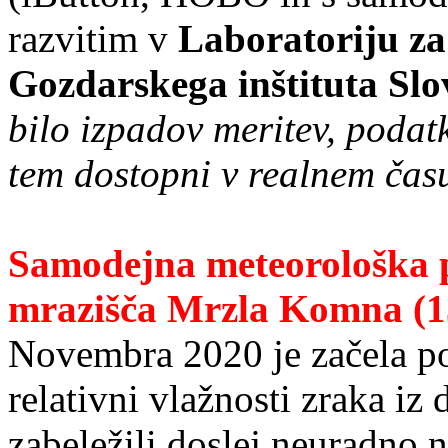
razvitim v
Laboratoriju za
Gozdarskega inštituta Slo
bilo izpadov meritev, poda
tem dostopni v realnem čas
Samodejna meteorološka 
mrazišča Mrzla Komna (1
Novembra 2020 je začela poš
relativni vlažnosti zraka iz
zabeležili doslej neuradno 