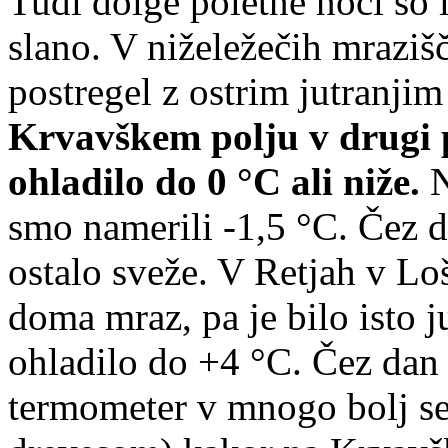
Tudi dolge poletne noči so 
slano. V niželežečih mrazišč
postregel z ostrim jutranjim
Krvavškem polju v drugi po
ohladilo do 0 °C ali niže.
N
smo namerili -1,5 °C. Čez d
ostalo sveže. V Retjah v Lo
doma mraz, pa je bilo isto ju
ohladilo do +4 °C. Čez dan s
termometer v mnogo bolj se