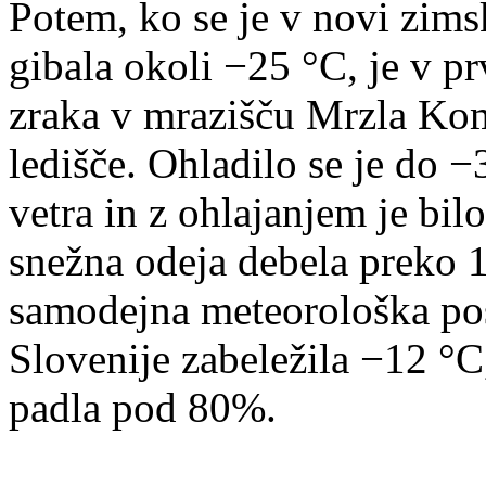
Potem, ko se je v novi zims
gibala okoli −25 °C, je v p
zraka v mrazišču Mrzla Ko
ledišče. Ohladilo se je do −
vetra in z ohlajanjem je bil
snežna odeja debela preko 
samodejna meteorološka pos
Slovenije zabeležila −12 °C
padla pod 80%.