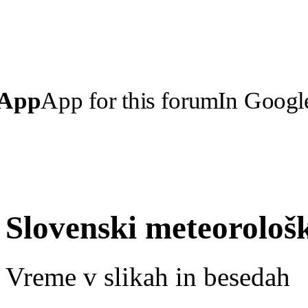
 App
App for this forum
In Googl
Slovenski meteorološ
Vreme v slikah in besedah