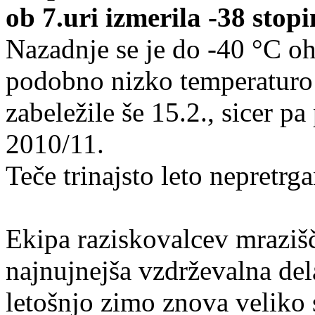
ob 7.uri izmerila -38 stopin
Nazadnje se je do -40 °C oh
podobno nizko temperaturo 
zabeležile še 15.2., sicer p
2010/11.
Teče trinajsto leto nepretrg
Ekipa raziskovalcev mrazišč
najnujnejša vzdrževalna dela
letošnjo zimo znova veliko