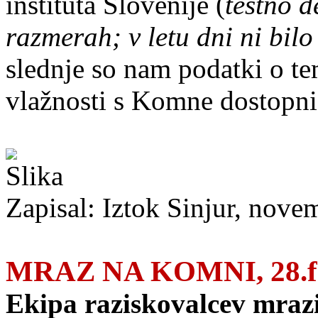
inštituta Slovenije (
testno d
razmerah; v letu dni ni bil
slednje so nam podatki o tem
vlažnosti s Komne dostopni
Zapisal: Iztok Sinjur, nove
MRAZ NA KOMNI, 28.fe
Ekipa raziskovalcev mraz