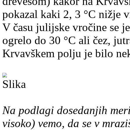
drevesom) kakor na Krvavški
pokazal kaki 2, 3 °C nižje v
V času julijske vročine se 
ogrelo do 30 °C ali čez, jut
Krvavškem polju je bilo nek
Na podlagi dosedanjih meri
visoko) vemo, da se v mrazi