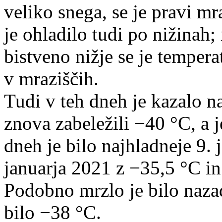
veliko snega, se je pravi mr
je ohladilo tudi po nižinah
bistveno nižje se je tempera
v mraziščih.
Tudi v teh dneh je kazalo n
znova zabeležili −40 °C, a j
dneh je bilo najhladneje 9. 
januarja 2021 z −35,5 °C in
Podobno mrzlo je bilo nazad
bilo −38 °C.