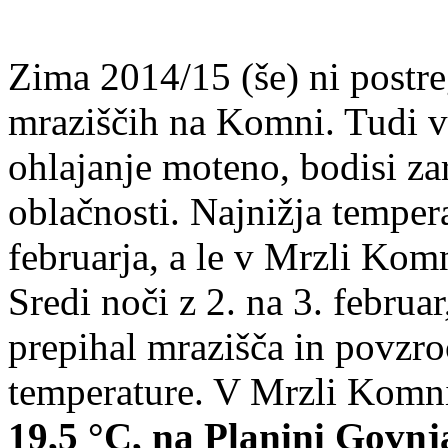
Zima 2014/15 (še) ni postre
mraziščih na Komni. Tudi v 
ohlajanje moteno, bodisi zar
oblačnosti. Najnižja temperat
februarja, a le v Mrzli Komn
Sredi noči z 2. na 3. februa
prepihal mrazišča in povzro
temperature. V Mrzli Komni
19,5 °C, na Planini Govnja