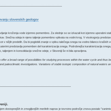
---------------------------------------------------------------
vanju slovenskih geologov
janje kroženja vode izjemno pomembno. Za slednje so se izkazali kot izjemno uporabni stabiln
skav. Snežna odeja in njeno taljenje pomembno vplivata na vodni krog. V visokogorju predstavl
kot v nižjih predelih. Da bi poglobili znanje o vplivu talečega snega na vodno bilanco kraški
 katerimi predstavlja pomemben del karakterizacija snega. Podrobnejša karakterizacija snega,
jenjem in konsolidacijo snežne odeje, v Sloveniji še ni bila opravljena.
 offer a broad range of possibilities for studying processes within the water cycle and thus
 and paleoclimatic investigations. Variations of stable isotopic composition of natural waters ar
------------------------------------------------------------------------
eniji.
ojem dostopnejših in zmogljivejših merilnih naprav je tovrstno področje znova postalo "zanimi