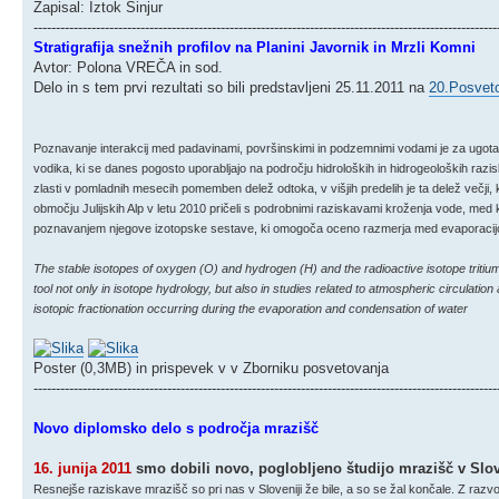
Zapisal: Iztok Sinjur
--------------------------------------------------------------------------------------------------------
Stratigrafija snežnih profilov na Planini Javornik in Mrzli Komni
Avtor: Polona VREČA in sod.
Delo in s tem prvi rezultati so bili predstavljeni 25.11.2011 na
20.Posveto
Poznavanje interakcij med padavinami, površinskimi in podzemnimi vodami je za ugotavl
vodika, ki se danes pogosto uporabljajo na področju hidroloških in hidrogeoloških razi
zlasti v pomladnih mesecih pomemben delež odtoka, v višjih predelih je ta delež večji, 
območju Julijskih Alp v letu 2010 pričeli s podrobnimi raziskavami kroženja vode, med
poznavanjem njegove izotopske sestave, ki omogoča oceno razmerja med evaporacijo, tal
The stable isotopes of oxygen (O) and hydrogen (H) and the radioactive isotope tritium
tool not only in isotope hydrology, but also in studies related to atmospheric circulation
isotopic fractionation occurring during the evaporation and condensation of water
Poster (0,3MB) in prispevek v v Zborniku posvetovanja
--------------------------------------------------------------------------------------------------------
Novo diplomsko delo s področja mrazišč
16. junija 2011
smo dobili novo, poglobljeno študijo mrazišč v Slov
Resnejše raziskave mrazišč so pri nas v Sloveniji že bile, a so se žal končale. Z razv