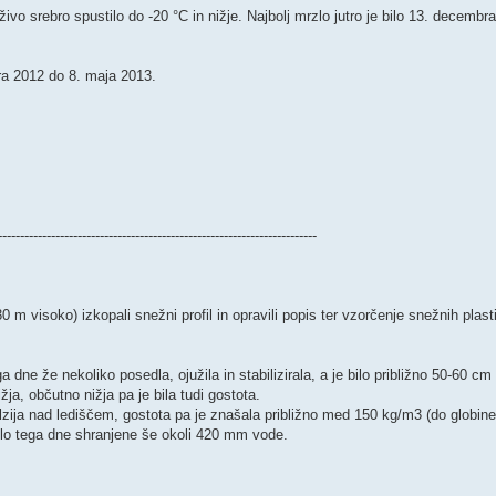
o srebro spustilo do -20 °C in nižje. Najbolj mrzlo jutro je bilo 13. decembr
ra 2012 do 8. maja 2013.
------------------------------------------------------------------------
m visoko) izkopali snežni profil in opravili popis ter vzorčenje snežnih plasti.
dne že nekoliko posedla, ojužila in stabilizirala, a je bilo približno 50-60 c
žja, občutno nižja pa je bila tudi gostota.
elzija nad lediščem, gostota pa je znašala približno med 150 kg/m3 (do globin
bilo tega dne shranjene še okoli 420 mm vode.