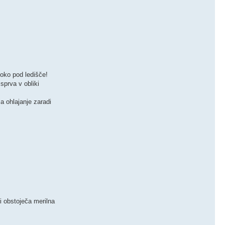
boko pod ledišče!
e sprva v obliki
a ohlajanje zaradi
 obstoječa merilna