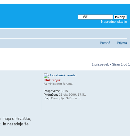
Napredno iskanje
Pomoč
Prijava
1 prispevek • Stran
1
od
1
Iztok Sinjur
Administrator foruma
Prispevkov:
8815
Pridružen:
21 okt 2006, 17:51
Kraj:
Grosuplje, 345m n.m.
ni meje s Hrvaško,
2. in nazadnje še