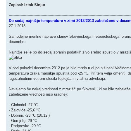
Zapisal: Iztok Sinjur
--------------------------------------------------------------------------------------------------------
Do sedaj najnižje temperature v zimi 2012/2013 zabeležene v dece
27.1.2013
Samodejne merilne naprave članov Slovenskega meteorološkega foruma po
decembru.
Najnižje se je po do sedaj zbranih podatkih živo srebro spustilo v mraziš
V prvi polovici decembra 2012 pa je bilo mrzlo tudi po nižinah! Večinoma
temperatura zraka marsikje spustila pod -25 °C. Pri tem velja omeniti, 
jugozahodnim vetrom sledila toplejša in vlažna advekcija.
Navajamo še nekaj vrednosti z mrazišč po Sloveniji, ki so bile zabele
zabeležene vrednosti niso uradne):
- Globodol -27 °C
- Žaloviče -25,6 °C
- Dobrnič -23 °C (10.12.)
- Gornji Ig -29 °C
- Podpreska -29 °C