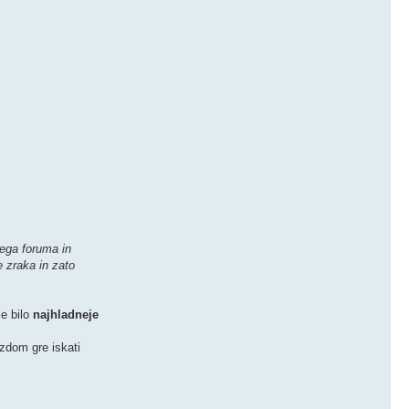
ega foruma in
e zraka in zato
e bilo
najhladneje
zdom gre iskati