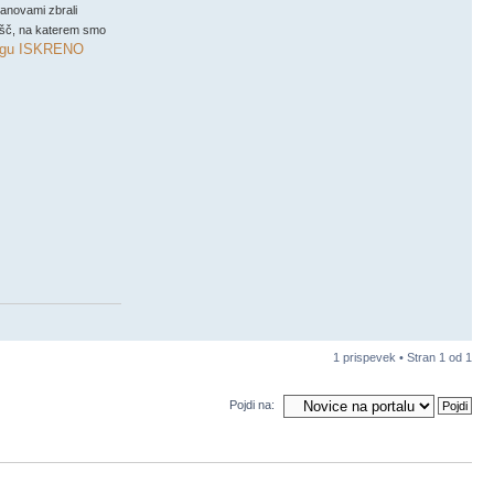
tanovami zbrali
zišč, na katerem smo
legu ISKRENO
1 prispevek • Stran
1
od
1
Pojdi na: