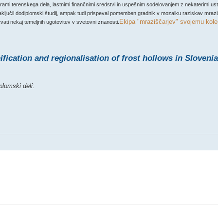
 urami terenskega dela, lastnimi finančnimi sredstvi in uspešnim sodelovanjem z nekaterimi us
zaključil dodiplomski študij, ampak tudi prispeval pomemben gradnik v mozaiku raziskav mra
Ekipa "mraziščarjev" svojemu ko
ati nekaj temeljnih ugotovitev v svetovni znanosti.
ification and regionalisation of frost hollows in Slovenia
plomski deli: