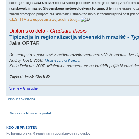
delom je kolega
Jaka ORTAR
obdelal veliko podatkov, ki smo jih do sedaj z neštetimi
raziskovalci mrazišč Slovenskega meteorološkega foruma
. S tem ni le uspešno 
zaradi pramajhne podpore raziskovalnih ustanov za nekaj let zamudili priložnost prispev
ČESTITA za uspešen zaključek študija
Diplomsko delo -
Graduate thesis
Tipizacija in regionalizacija slovenskih mrazišč -
Typ
Jaka ORTAR
Do sedaj sta v povezavi z našimi raziskavami mrazišč že nastali dve di
Andrej Trošt, 2008:
Mrazišča na Komni
.
Katja Debevc, 2007: Minimalne temperature na kraških poljih Notranjske
Zapisal: Iztok SINJUR
Vreme v Grosupljem
Tema je zaklenjena
Vrni se na Novice na portalu
KDO JE PRISOTEN
Po forumu brska: 0 registriranih uporabnikov in 8 gostov