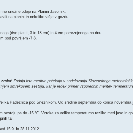
omne snežne odeje na Planini Javornik.
avili na planini in nekoliko višje v gozdu.
nega (dve plasti; 3 in 13 cm) in 4 cm pomrznjenega na dnu.
cm pod površjem -7,8.
------------------------------------------------------------------------
 zraka!
Zadnja leta meritve potekajo v sodelovanju Slovenskega meteorološk
ližnjem smrekovem sestoju, kar je redek primer vzporednih meritev temperatur
Velika Padežnica pod Snežnikom. Od sredine septembra do konca novembra j
em sestoju pa do -15 °C. Vzroke za veliko temperaturno razliko med jaso in go
pnih tal.
med 15.9. in 28.11.2012