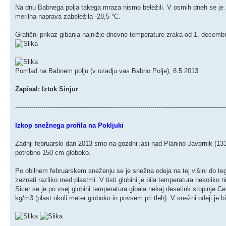
Na dnu Babnega polja takega mraza nismo beležili. V osmih dneh se je živ
merilna naprava zabeležila -28,5 °C.
Grafični prikaz gibanja najnižje dnevne temperature zraka od 1. decemb
Pomlad na Babnem polju (v ozadju vas Babno Polje), 8.5.2013
Zapisal: Iztok Sinjur
--------------------------------------------------------------------------------------------------------
Izkop snežnega profila na Pokljuki
Zadnji februarski dan 2013 smo na gozdni jasi nad Planino Javornik (1330 
potrebno 150 cm globoko.
Po obilnem februarskem sneženju se je snežna odeja na tej višini do tega 
zaznati razliko med plastmi. V tisti globini je bila temperatura nekoliko ni
Sicer se je po vsej globini temperatura gibala nekaj desetink stopinje C
kg/m3 (plast okoli meter globoko in povsem pri tleh). V snežni odeji je 