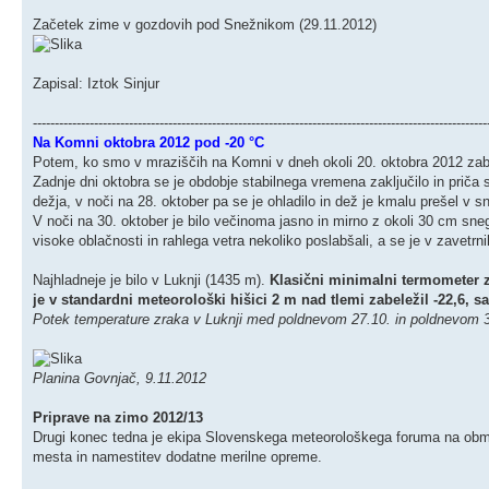
Začetek zime v gozdovih pod Snežnikom (29.11.2012)
Zapisal: Iztok Sinjur
--------------------------------------------------------------------------------------------------------
Na Komni oktobra 2012 pod -20 °C
Potem, ko smo v mraziščih na Komni v dneh okoli 20. oktobra 2012 zabel
Zadnje dni oktobra se je obdobje stabilnega vremena zaključilo in priča 
dežja, v noči na 28. oktober pa se je ohladilo in dež je kmalu prešel v s
V noči na 30. oktober je bilo večinoma jasno in mirno z okoli 30 cm sne
visoke oblačnosti in rahlega vetra nekoliko poslabšali, a se je v zavetrn
Najhladneje je bilo v Luknji (1435 m).
Klasični minimalni termometer
je v standardni meteorološki hišici 2 m nad tlemi zabeležil -22,6, 
Potek temperature zraka v Luknji med poldnevom 27.10. in poldnevom 
Planina Govnjač, 9.11.2012
Priprave na zimo 2012/13
Drugi konec tedna je ekipa Slovenskega meteorološkega foruma na obmo
mesta in namestitev dodatne merilne opreme.