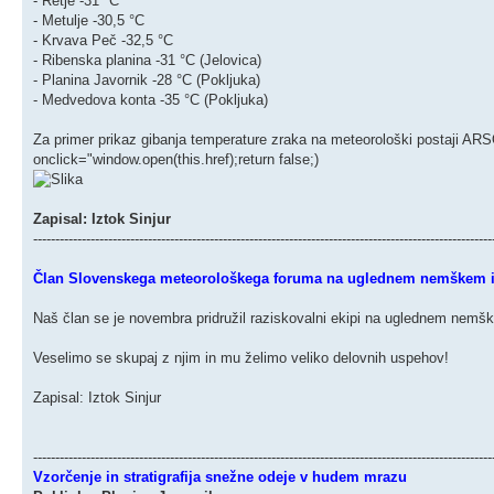
- Retje -31 °C
- Metulje -30,5 °C
- Krvava Peč -32,5 °C
- Ribenska planina -31 °C (Jelovica)
- Planina Javornik -28 °C (Pokljuka)
- Medvedova konta -35 °C (Pokljuka)
Za primer prikaz gibanja temperature zraka na meteorološki postaji ARS
onclick="window.open(this.href);return false;)
Zapisal: Iztok Sinjur
--------------------------------------------------------------------------------------------------------
Član Slovenskega meteorološkega foruma na uglednem nemškem inš
Naš član se je novembra pridružil raziskovalni ekipi na uglednem nemš
Veselimo se skupaj z njim in mu želimo veliko delovnih uspehov!
Zapisal: Iztok Sinjur
--------------------------------------------------------------------------------------------------------
Vzorčenje in stratigrafija snežne odeje v hudem mrazu