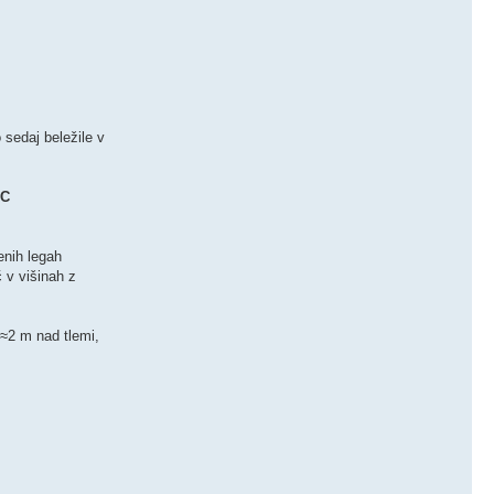
sedaj beležile v
°C
enih legah
 v višinah z
≈2 m nad tlemi,