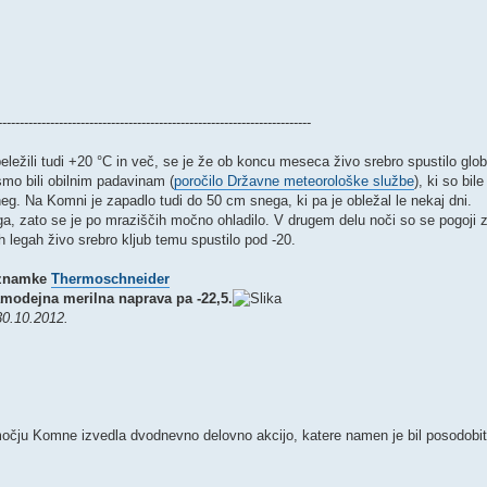
------------------------------------------------------------------------
ežili tudi +20 °C in več, se je že ob koncu meseca živo srebro spustilo glo
smo bili obilnim padavinam (
poročilo Državne meteorološke službe
), ki so bil
neg. Na Komni je zapadlo tudi do 50 cm snega, ki pa je obležal le nekaj dni.
ga, zato se je po mraziščih močno ohladilo. V drugem delu noči so se pogoji z
ih legah živo srebro kljub temu spustilo pod -20.
 znamke
Thermoschneider
samodejna merilna naprava pa -22,5.
30.10.2012.
čju Komne izvedla dvodnevno delovno akcijo, katere namen je bil posodobiti