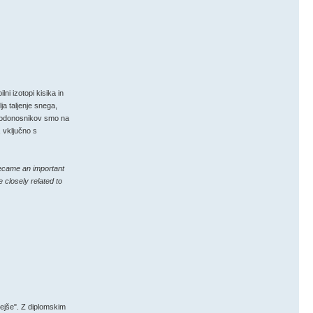
i izotopi kisika in
ja taljenje snega,
h vodonosnikov smo na
 vključno s
 became an important
e closely related to
vejše". Z diplomskim