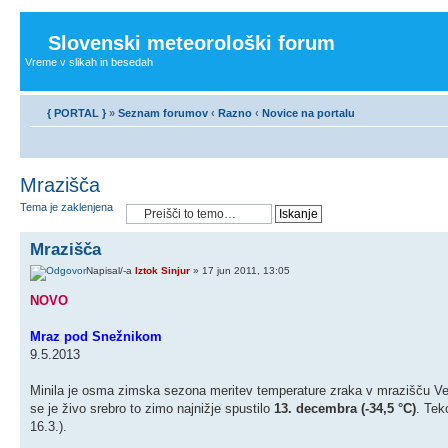
Slovenski meteorološki forum
Vreme v slikah in besedah
{ PORTAL }
»
Seznam forumov
‹
Razno
‹
Novice na portalu
Mrazišča
Tema je zaklenjena
Mrazišča
Napisal/-a
Iztok Sinjur
» 17 jun 2011, 13:05
NOVO
Mraz pod Snežnikom
9.5.2013
Minila je osma zimska sezona meritev temperature zraka v mrazišču Veli
se je živo srebro to zimo najnižje spustilo
13. decembra (-34,5 °C)
. Tek
16.3.).