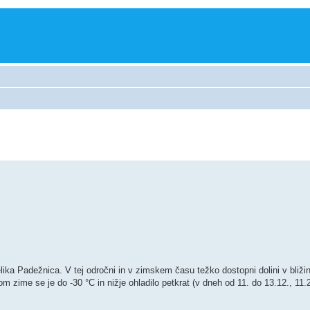
ka Padežnica. V tej odročni in v zimskem času težko dostopni dolini v bliži
om zime se je do -30 °C in nižje ohladilo petkrat (v dneh od 11. do 13.12., 11.