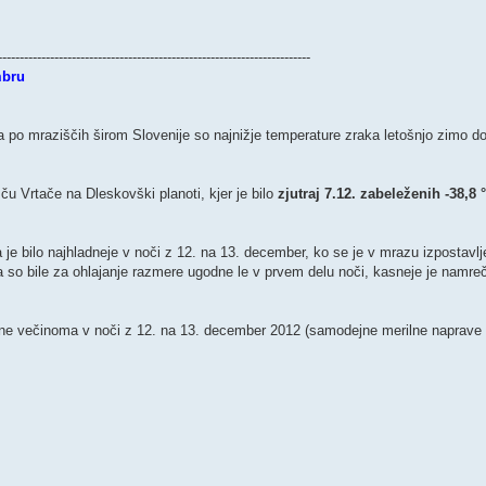
------------------------------------------------------------------------
mbru
 mraziščih širom Slovenije so najnižje temperature zraka letošnjo zimo do 
ču Vrtače na Dleskovški planoti, kjer je bilo
zjutraj 7.12. zabeleženih -38,8 
 je bilo najhladneje v noči z 12. na 13. december, ko se je v mrazu izpostavlj
da so bile za ohlajanje razmere ugodne le v prvem delu noči, kasneje je namreč
žene večinoma v noči z 12. na 13. december 2012 (samodejne merilne naprave 