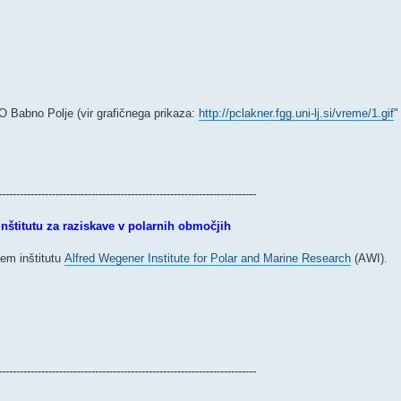
O Babno Polje (vir grafičnega prikaza:
http://pclakner.fgg.uni-lj.si/vreme/1.gif
"
------------------------------------------------------------------------
titutu za raziskave v polarnih območjih
kem inštitutu
Alfred Wegener Institute for Polar and Marine Research
(AWI).
------------------------------------------------------------------------