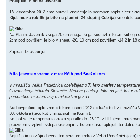
Pokljuka; Planina Javornik
13. decembra 2012
smo opravili vzorčenje in podroben popis sicer skr
Kljub mrazu (
ob 8h je bilo na planini -24 stopinj Celzija
) smo delo opr
Na Planini Javornik vsega 20 cm snega, ki ga sestavlja 16 cm suhega s
2cm pod površjem je bilo v snegu -26, 10 cm pod površjem -14,2 in 18 
Zapisal: Iztok Sinjur
--------------------------------------------------------------------------------------------------------
Milo jesensko vreme v mraziščih pod Snežnikom
V mrazišču Velika Padežnica obeležujemo
7. leto meritev temperature
Gozdarskega inštituta Slovenije. Meritve potekajo tako na jasi, kot v b
pomemben vir informacij o mikroklimi gozda.
Nadpovprečno toplo vreme tekom jeseni 2012 se kaže tudi v mrazišču 
30. oktobra
(tako kot v mraziščih na Komni).
Na jasi se je temperatura zraka spustila do -23 °C, v bližnjem smrekov
predvsem v vplivih sklepa krošenj in v tistem času toplejših ter delno ko
Najnižja in najvišja dnevna temperatura zraka v Veliki Padežnici (jasa) 