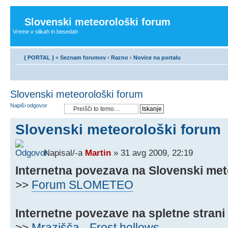
Slovenski meteorološki forum
Vreme v slikah in besedah
{ PORTAL }
»
Seznam forumov
‹
Razno
‹
Novice na portalu
Slovenski meteorološki forum
Napiši odgovor
Slovenski meteorološki forum
Napisal/-a
Martin
» 31 avg 2009, 22:19
Internetna povezava na Slovenski met
>>
Forum SLOMETEO
Internetne povezave na spletne strani
>>
Mrazišča - Frost hollows