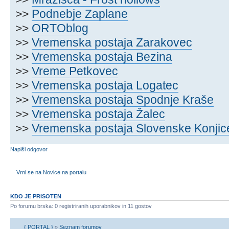
>>
Podnebje Zaplane
>>
ORTOblog
>>
Vremenska postaja Zarakovec
>>
Vremenska postaja Bezina
>>
Vreme Petkovec
>>
Vremenska postaja Logatec
>>
Vremenska postaja Spodnje Kraše
>>
Vremenska postaja Žalec
>>
Vremenska postaja Slovenske Konjic
Napiši odgovor
Vrni se na Novice na portalu
KDO JE PRISOTEN
Po forumu brska: 0 registriranih uporabnikov in 11 gostov
{ PORTAL }
»
Seznam forumov