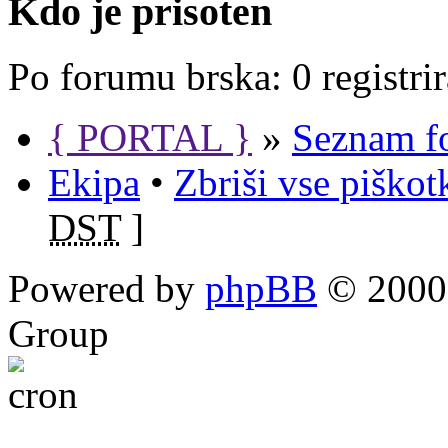
Kdo je prisoten
Po forumu brska: 0 registri
{ PORTAL }
»
Seznam f
Ekipa
•
Zbriši vse piško
DST
]
Powered by
phpBB
© 2000,
Group