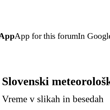
 App
App for this forum
In Googl
Slovenski meteorološ
Vreme v slikah in besedah