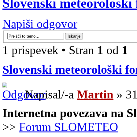
Slovenski meteorološki
Napiši odgovor
1 prispevek • Stran
1
od
1
Slovenski meteorološki f
Napisal/-a
Martin
» 31
Internetna povezava na S
>>
Forum SLOMETEO