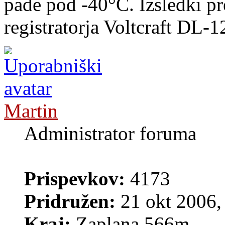
pade pod -40°C. Izsledki p
registratorja Voltcraft DL-
Martin
Administrator foruma
Prispevkov:
4173
Pridružen:
21 okt 2006,
Kraj:
Zaplana 566m