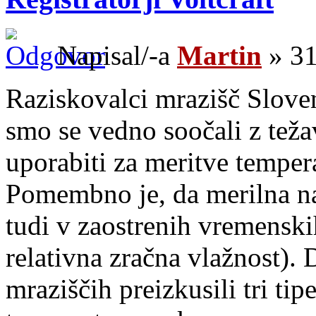
Napisal/-a
Martin
» 31
Raziskovalci mrazišč Slov
smo se vedno soočali z teža
uporabiti za meritve temper
Pomembno je, da merilna na
tudi v zaostrenih vremenski
relativna zračna vlažnost).
mraziščih preizkusili tri ti