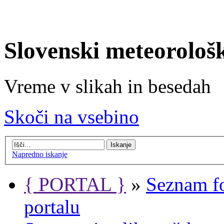
Slovenski meteorološ
Vreme v slikah in besedah
Skoči na vsebino
Napredno iskanje
{ PORTAL }
»
Seznam f
portalu