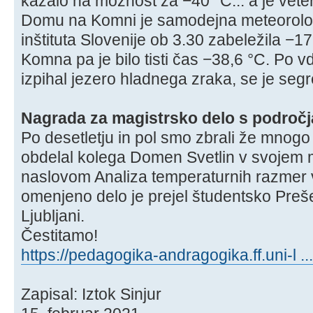
kazalo na možnost za −40 °C... a je veter
Domu na Komni je samodejna meteorolo
inštituta Slovenije ob 3.30 zabeležila −1
Komna pa je bilo tisti čas −38,6 °C. Po vd
izpihal jezero hladnega zraka, se je seg
Nagrada za magistrsko delo s področ
Po desetletju in pol smo zbrali že mnogo p
obdelal kolega Domen Svetlin v svojem 
naslovom Analiza temperaturnih razmer
omenjeno delo je prejel študentsko Pre
Ljubljani.
Čestitamo!
https://pedagogika-andragogika.ff.uni-l ..
Zapisal: Iztok Sinjur