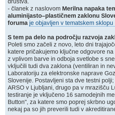
društva.
- članek z naslovom
Merilna napaka te
aluminijasto–plastičnem zaklonu Slo
foruma
je objavljen v tematskem sklopu
S tem pa delo na področju razvoja zak
Poleti smo začeli z novo, leto dni trajaj
katere pričakujemo ključne odgovore na 
z vplivom barve in odboja svetlobe s sne
vključili tudi dva zaklona (ventiliran in nev
Laboratoriju za elektronske naprave Goz
Slovenije. Postavljeni sta dve testni pol
ARSO v Ljubljani, drugo pa v mrazišču 
testiranje je vključeno 16 samodejnih me
Button", za katere smo poprej skrbno ugo
nekaj pa so jih preverili tudi v akreditiran