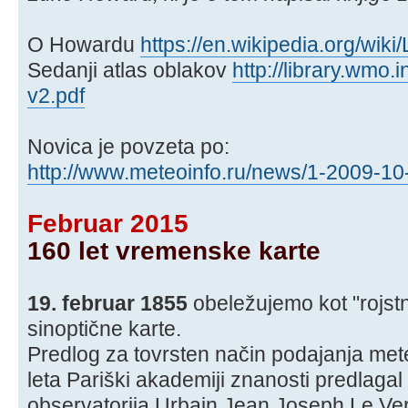
O Howardu
https://en.wikipedia.org/wi
Sedanji atlas oblakov
http://library.wm
v2.pdf
Novica je povzeta po:
http://www.meteoinfo.ru/news/1-2009-10-
Februar 2015
160 let vremenske karte
19. februar 1855
obeležujemo kot "rojst
sinoptične karte.
Predlog za tovrsten način podajanja met
leta Pariški akademiji znanosti predlagal
observatorija Urbain Jean Joseph Le Ver