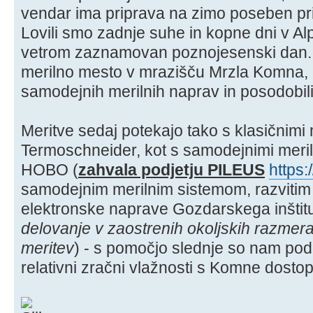
vendar ima priprava na zimo poseben pri
Lovili smo zadnje suhe in kopne dni v Al
vetrom zaznamovan poznojesenski dan.
merilno mesto v mrazišču Mrzla Komna, p
samodejnih merilnih naprav in posodobil
Meritve sedaj potekajo tako s klasičnimi
Termoschneider, kot s samodejnimi meril
HOBO (
zahvala podjetju PILEUS
https:
samodejnim merilnim sistemom, razvitim 
elektronske naprave Gozdarskega inštitu
delovanje v zaostrenih okoljskih razmerah
meritev
) - s pomočjo slednje so nam poda
relativni zračni vlažnosti s Komne dosto