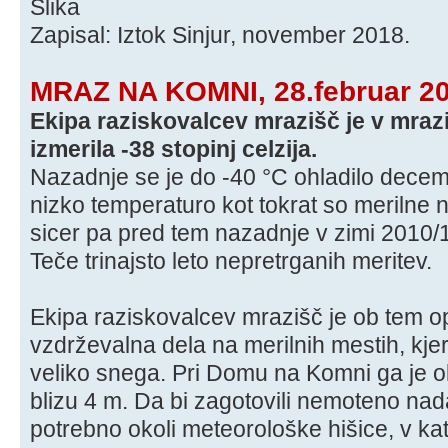
Zapisal: Iztok Sinjur, november 2018.
MRAZ NA KOMNI, 28.februar 2
Ekipa raziskovalcev mrazišč je v mraz
izmerila -38 stopinj celzija.
Nazadnje se je do -40 °C ohladilo dece
nizko temperaturo kot tokrat so merilne 
sicer pa pred tem nazadnje v zimi 2010/
Teče trinajsto leto nepretrganih meritev.
Ekipa raziskovalcev mrazišč je ob tem op
vzdrževalna dela na merilnih mestih, kje
veliko snega. Pri Domu na Komni ga je ok
blizu 4 m. Da bi zagotovili nemoteno nada
potrebno okoli meteorološke hišice, v ka