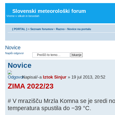
Slovenski meteorološki forum
Vreme v slikah in besedah
{ PORTAL }
»
Seznam forumov
‹
Razno
‹
Novice na portalu
Novice
Napiši odgovor
Novice
Napisal/-a
Iztok Sinjur
» 19 jul 2013, 20:52
ZIMA 2022/23
# V mrazišču Mrzla Komna se je sredi no
temperatura spustila do −39 °C.