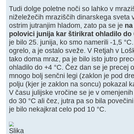
Tudi dolge poletne noči so lahko v mraziš
niželežečih mraziščih dinarskega sveta vro
ostrim jutranjim hladom, zato pa se je
na
polovici junija kar štirikrat ohladilo do 
je bilo 25. junija, ko smo namerili -1,5 °
ogrelo, a je ostalo sveže. V Retjah v Loš
tako doma mraz, pa je bilo isto jutro prec
ohladilo do +4 °C. Čez dan se je precej o
mnogo bolj senčni legi (zaklon je pod d
polju (kjer je zaklon na soncu) pokazal ka
V času julijske vročine se je v omenjeni
do 30 °C ali čez, jutra pa so bila poveči
je bilo nekajkrat celo pod 10 °C.