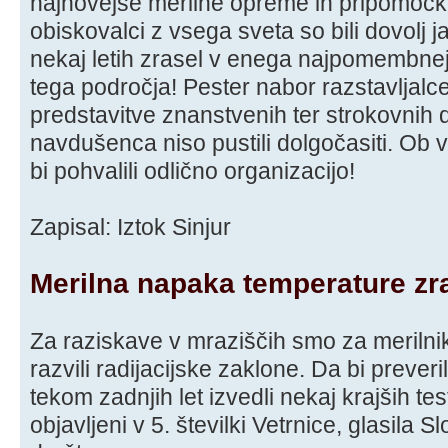
najnovejše merilne opreme in pripomočkov
obiskovalci z vsega sveta so bili dovolj 
nekaj letih zrasel v enega najpomembne
tega področja! Pester nabor razstavljal
predstavitve znanstvenih ter strokovni
navdušenca niso pustili dolgočasiti. O
bi pohvalili odlično organizacijo!
Zapisal: Iztok Sinjur
Merilna napaka temperature zr
Za raziskave v mraziščih smo za meriln
razvili radijacijske zaklone. Da bi prever
tekom zadnjih let izvedli nekaj krajših test
objavljeni v 5. številki Vetrnice, glasil