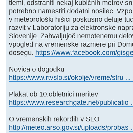
tlemi, odstraniti nekaj kubičnih metrov s
potrebno namestiti dodatni nosilec. Vzp
v meteorološki hišici poskusno deluje tud
razvit v Laboratoriju za elektronske nap
Slovenije. Zahvaljujoč nemotenemu del
vpogled na vremenske razmere pri Dom
dosegu.
https://www.facebook.com/gisge
Novica o dogodku
https://www.rtvslo.si/okolje/vreme/stru ..
Plakat ob 10.obletnici meritev
https://www.researchgate.net/publicatio 
O vremenskih rekordih v SLO
http://meteo.arso.gov.si/uploads/probas ..