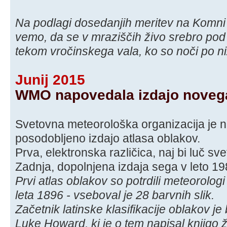
Na podlagi dosedanjih meritev na Komni 
vemo, da se v mraziščih živo srebro pod 
tekom vročinskega vala, ko so noči po niž
Junij 2015
WMO napovedala izdajo novega
Svetovna meteorološka organizacija je 
posodobljeno izdajo atlasa oblakov.
Prva, elektronska različica, naj bi luč sv
Zadnja, dopolnjena izdaja sega v leto 198
Prvi atlas oblakov so potrdili meteorolo
leta 1896 - vseboval je 28 barvnih slik.
Začetnik latinske klasifikacije oblakov je b
Luke Howard, ki je o tem napisal knjigo ž