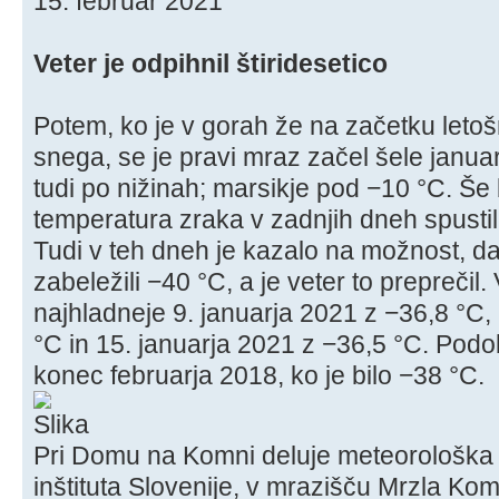
15. februar 2021
Veter je odpihnil štiridesetico
Potem, ko je v gorah že na začetku letoš
snega, se je pravi mraz začel šele januar
tudi po nižinah; marsikje pod −10 °C. Še 
temperatura zraka v zadnjih dneh spustil
Tudi v teh dneh je kazalo na možnost, da
zabeležili −40 °C, a je veter to preprečil.
najhladneje 9. januarja 2021 z −36,8 °C,
°C in 15. januarja 2021 z −36,5 °C. Podo
konec februarja 2018, ko je bilo −38 °C.
Pri Domu na Komni deluje meteorološka
inštituta Slovenije, v mrazišču Mrzla K