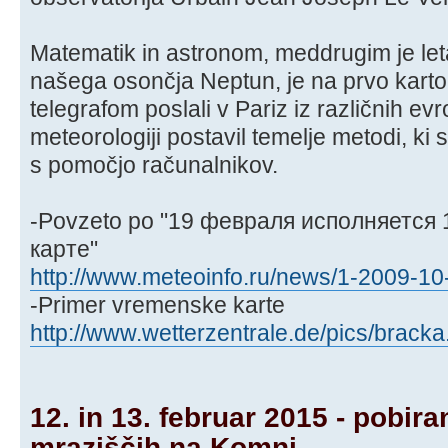
Matematik in astronom, meddrugim je leta
našega osončja Neptun, je na prvo karto 
telegrafom poslali v Pariz iz različnih ev
meteorologiji postavil temelje metodi, ki
s pomočjo računalnikov.
-Povzeto po "19 февраля исполняется 
карте"
http://www.meteoinfo.ru/news/1-2009-10- 
-Primer vremenske karte
http://www.wetterzentrale.de/pics/bracka
12. in 13. februar 2015 - pobir
mraziščih na Komni