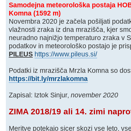
Samodejna meteorološka postaja HOB
Komna (1592 m)
Novembra 2020 je začela pošiljati podatke
vlažnosti zraka iz dna mrazišča, kjer smo
neuradno najnižjo temperaturo zraka v Sl
podatkov in meteorološko postajo je pri
PILEUS
https://www.pileus.si/
Podatki iz mrazišča Mrzla Komna so do
https://bit.ly/mrzlakomna
Zapisal: Iztok Sinjur,
november 2020
ZIMA 2018/19 ali 14. zimi napro
Meritve potekajo sicer skozi vse leto, vs