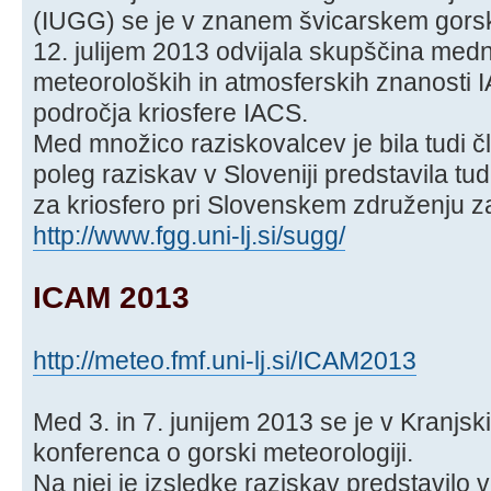
(IUGG) se je v znanem švicarskem gors
12. julijem 2013 odvijala skupščina med
meteoroloških in atmosferskih znanosti 
področja kriosfere IACS.
Med množico raziskovalcev je bila tudi č
poleg raziskav v Sloveniji predstavila tud
za kriosfero pri Slovenskem združenju za
http://www.fgg.uni-lj.si/sugg/
ICAM 2013
http://meteo.fmf.uni-lj.si/ICAM2013
Med 3. in 7. junijem 2013 se je v Kranjs
konferenca o gorski meteorologiji.
Na njej je izsledke raziskav predstavilo 