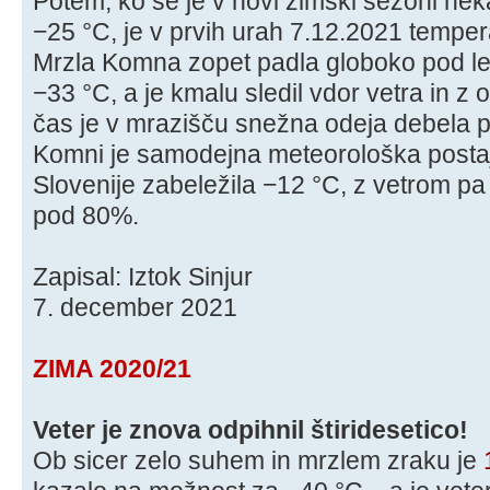
Potem, ko se je v novi zimski sezoni neka
−25 °C, je v prvih urah 7.12.2021 tempe
Mrzla Komna zopet padla globoko pod led
−33 °C, a je kmalu sledil vdor vetra in z 
čas je v mrazišču snežna odeja debela 
Komni je samodejna meteorološka postaj
Slovenije zabeležila −12 °C, z vetrom pa
pod 80%.
Zapisal: Iztok Sinjur
7. december 2021
ZIMA 2020/21
Veter je znova odpihnil štiridesetico!
Ob sicer zelo suhem in mrzlem zraku je