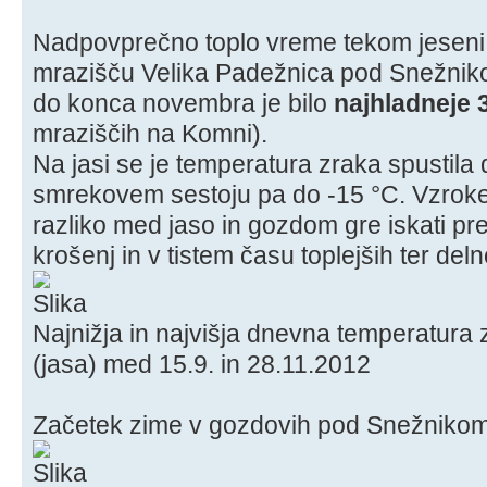
Nadpovprečno toplo vreme tekom jeseni 
mrazišču Velika Padežnica pod Snežnik
do konca novembra je bilo
najhladneje 
mraziščih na Komni).
Na jasi se je temperatura zraka spustila 
smrekovem sestoju pa do -15 °C. Vzroke
razliko med jaso in gozdom gre iskati pr
krošenj in v tistem času toplejših ter deln
Najnižja in najvišja dnevna temperatura 
(jasa) med 15.9. in 28.11.2012
Začetek zime v gozdovih pod Snežnikom