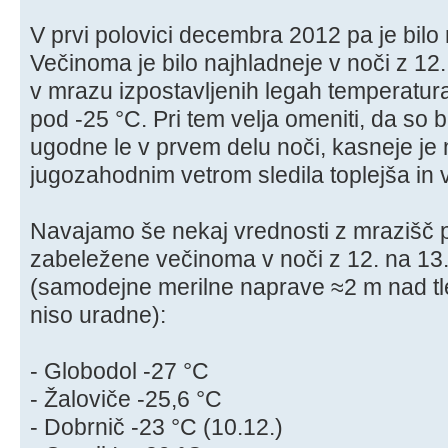
V prvi polovici decembra 2012 pa je bilo 
Večinoma je bilo najhladneje v noči z 12
v mrazu izpostavljenih legah temperatura
pod -25 °C. Pri tem velja omeniti, da so 
ugodne le v prvem delu noči, kasneje je 
jugozahodnim vetrom sledila toplejša in 
Navajamo še nekaj vrednosti z mrazišč po 
zabeležene večinoma v noči z 12. na 1
(samodejne merilne naprave ≈2 m nad tl
niso uradne):
- Globodol -27 °C
- Žaloviče -25,6 °C
- Dobrnič -23 °C (10.12.)