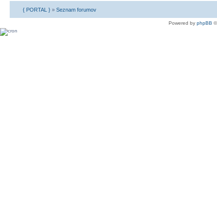
{ PORTAL }
»
Seznam forumov
Powered by
phpBB
©