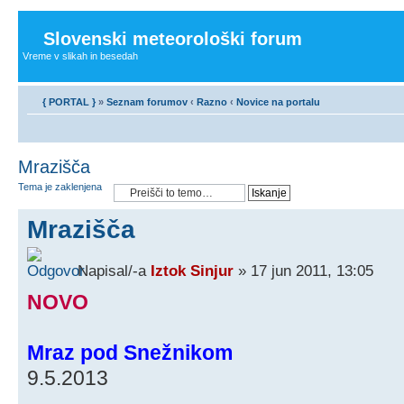
Slovenski meteorološki forum
Vreme v slikah in besedah
{ PORTAL }
»
Seznam forumov
‹
Razno
‹
Novice na portalu
Mrazišča
Tema je zaklenjena
Mrazišča
Napisal/-a
Iztok Sinjur
» 17 jun 2011, 13:05
NOVO
Mraz pod Snežnikom
9.5.2013