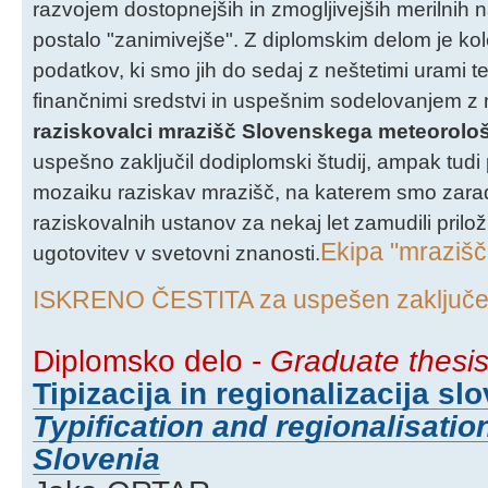
razvojem dostopnejših in zmogljivejših merilnih 
postalo "zanimivejše". Z diplomskim delom je k
podatkov, ki smo jih do sedaj z neštetimi urami t
finančnimi sredstvi in uspešnim sodelovanjem z 
raziskovalci mrazišč Slovenskega meteorolo
uspešno zaključil dodiplomski študij, ampak tud
mozaiku raziskav mrazišč, na katerem smo zara
raziskovalnih ustanov za nekaj let zamudili prilož
Ekipa "mrazišč
ugotovitev v svetovni znanosti.
ISKRENO ČESTITA za uspešen zaključek
Diplomsko delo -
Graduate thesi
Tipizacija in regionalizacija sl
Typification and regionalisation
Slovenia