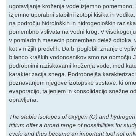
ugotavljanje kroženja vode izjemno pomembno. Za
izjemno uporabni stabilni izotopi kisika in vodik
na področju hidroloških in hidrogeoloških raziska
pomembno vplivata na vodni krog. V visokogorju p
v pomladnih mesecih pomemben delež odtoka, v viš
kot v nižjih predelih. Da bi poglobili znanje o v
bilanco kraških vodonosnikov smo na območju Juli
podrobnimi raziskavami kroženja vode, med kat
karakterizacija snega. Podrobnejša karakterizaci
poznavanjem njegove izotopske sestave, ki om
evaporacijo, taljenjem in konsolidacijo snežne ode
opravljena.
The stable isotopes of oxygen (O) and hydrogen 
tritium offer a broad range of possibilities for st
cycle and thus became an important tool not only 