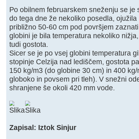
Po obilnem februarskem sneženju se je s
do tega dne že nekoliko posedla, ojužila in
približno 50-60 cm pod površjem zaznati r
globini je bila temperatura nekoliko nižja,
tudi gostota.
Sicer se je po vsej globini temperatura g
stopinje Celzija nad lediščem, gostota p
150 kg/m3 (do globine 30 cm) in 400 kg/m
globoko in povsem pri tleh). V snežni odej
shranjene še okoli 420 mm vode.
Zapisal: Iztok Sinjur