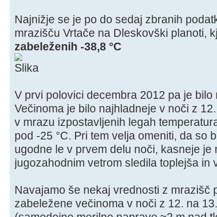
Najnižje se je po do sedaj zbranih podatk
mrazišču Vrtače na Dleskovški planoti, kj
zabeleženih -38,8 °C
V prvi polovici decembra 2012 pa je bilo 
Večinoma je bilo najhladneje v noči z 12
v mrazu izpostavljenih legah temperatura
pod -25 °C. Pri tem velja omeniti, da so 
ugodne le v prvem delu noči, kasneje je 
jugozahodnim vetrom sledila toplejša in 
Navajamo še nekaj vrednosti z mrazišč po 
zabeležene večinoma v noči z 12. na 1
(samodejne merilne naprave ≈2 m nad tl