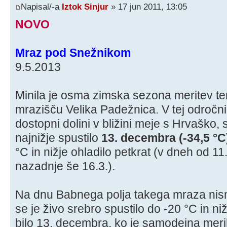
Napisal/-a
Iztok Sinjur
» 17 jun 2011, 13:05
NOVO
Mraz pod Snežnikom
9.5.2013
Minila je osma zimska sezona meritev t
mrazišču Velika Padežnica. V tej odročn
dostopni dolini v bližini meje s Hrvaško, 
najnižje spustilo
13. decembra (-34,5 °C
°C in nižje ohladilo petkrat (v dneh od 11.
nazadnje še 16.3.).
Na dnu Babnega polja takega mraza nism
se je živo srebro spustilo do -20 °C in niž
bilo 13. decembra, ko je samodejna meri