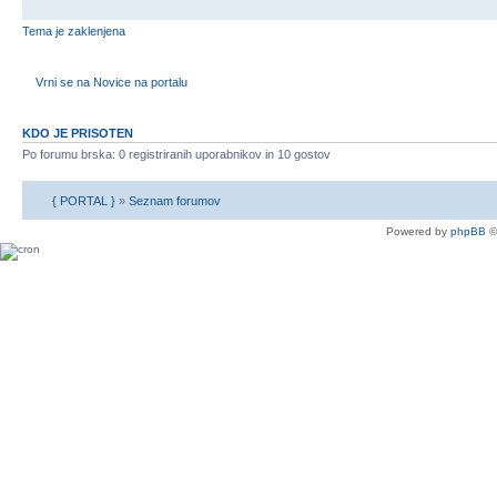
Tema je zaklenjena
Vrni se na Novice na portalu
KDO JE PRISOTEN
Po forumu brska: 0 registriranih uporabnikov in 10 gostov
{ PORTAL }
»
Seznam forumov
Powered by
phpBB
©