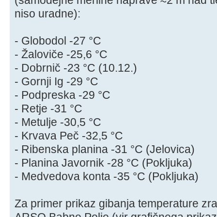
niso uradne):
- Globodol -27 °C
- Žaloviče -25,6 °C
- Dobrnič -23 °C (10.12.)
- Gornji Ig -29 °C
- Podpreska -29 °C
- Retje -31 °C
- Metulje -30,5 °C
- Krvava Peč -32,5 °C
- Ribenska planina -31 °C (Jelovica)
- Planina Javornik -28 °C (Pokljuka)
- Medvedova konta -35 °C (Pokljuka)
Za primer prikaz gibanja temperature zra
ARSO Babno Polje (vir grafičnega prika