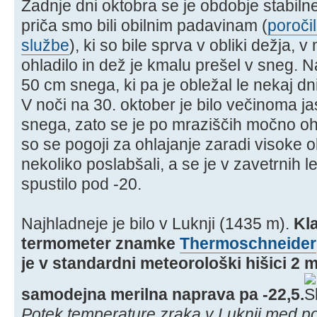
Zadnje dni oktobra se je obdobje stabiln
priča smo bili obilnim padavinam (
poroči
službe
), ki so bile sprva v obliki dežja, 
ohladilo in dež je kmalu prešel v sneg. 
50 cm snega, ki pa je obležal le nekaj dni
V noči na 30. oktober je bilo večinoma ja
snega, zato se je po mraziščih močno oh
so se pogoji za ohlajanje zaradi visoke o
nekoliko poslabšali, a se je v zavetrnih 
spustilo pod -20.
Najhladneje je bilo v Luknji (1435 m).
Kl
termometer znamke
Thermoschneider
je v standardni meteorološki hišici 2 m
samodejna merilna naprava pa -22,5.
Potek temperature zraka v Luknji med p