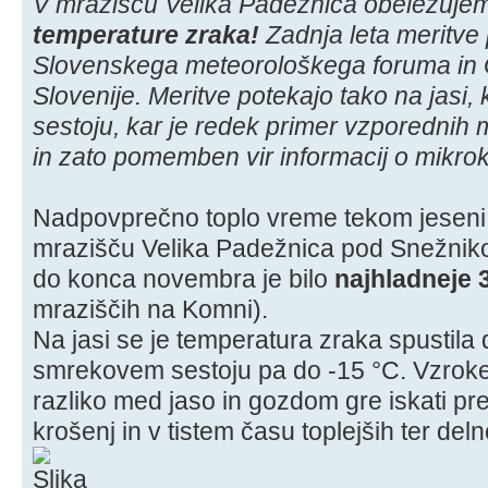
V mrazišču Velika Padežnica obeležuj
temperature zraka!
Zadnja leta meritve
Slovenskega meteorološkega foruma in 
Slovenije. Meritve potekajo tako na jasi
sestoju, kar je redek primer vzporednih 
in zato pomemben vir informacij o mikrok
Nadpovprečno toplo vreme tekom jeseni 
mrazišču Velika Padežnica pod Snežnik
do konca novembra je bilo
najhladneje 
mraziščih na Komni).
Na jasi se je temperatura zraka spustila 
smrekovem sestoju pa do -15 °C. Vzroke
razliko med jaso in gozdom gre iskati pr
krošenj in v tistem času toplejših ter deln