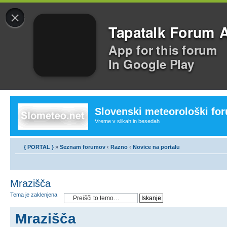
×
Tapatalk Forum 
App for this forum
In Google Play
Slovenski meteorološki fo
Vreme v slikah in besedah
{ PORTAL }
»
Seznam forumov
‹
Razno
‹
Novice na portalu
Mrazišča
Tema je zaklenjena
Mrazišča