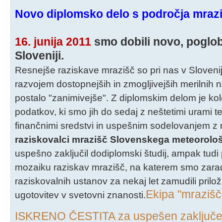
Novo diplomsko delo s področja mraz
16. junija 2011
smo dobili novo, poglob
Sloveniji.
Resnejše raziskave mrazišč so pri nas v Sloveniji
razvojem dostopnejših in zmogljivejših merilnih 
postalo "zanimivejše". Z diplomskim delom je k
podatkov, ki smo jih do sedaj z neštetimi urami t
finančnimi sredstvi in uspešnim sodelovanjem z 
raziskovalci mrazišč Slovenskega meteorolo
uspešno zaključil dodiplomski študij, ampak tud
mozaiku raziskav mrazišč, na katerem smo zara
raziskovalnih ustanov za nekaj let zamudili prilož
Ekipa "mrazišč
ugotovitev v svetovni znanosti.
ISKRENO ČESTITA za uspešen zaključek