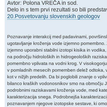
Avtor: Polona VREČA in sod.
Delo in s tem prvi rezultati so bili predst
20.Posvetovanju slovenskih geologov
Poznavanje interakcij med padavinami, površins
ugotavljanje kroženja vode izjemno pomembno. Za
izjemno uporabni stabilni izotopi kisika in vodik
na področju hidroloških in hidrogeoloških raziska
pomembno vplivata na vodni krog. V visokogorju p
v pomladnih mesecih pomemben delež odtoka, v viš
kot v nižjih predelih. Da bi poglobili znanje o v
bilanco kraških vodonosnikov smo na območju Juli
podrobnimi raziskavami kroženja vode, med kat
karakterizacija snega. Podrobnejša karakterizaci
poznavanjem njegove izotopske sestave, ki om