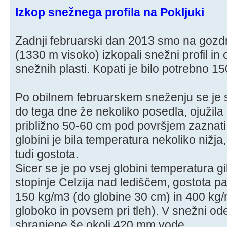
Izkop snežnega profila na Pokljuki
Zadnji februarski dan 2013 smo na gozdn
(1330 m visoko) izkopali snežni profil in 
snežnih plasti. Kopati je bilo potrebno 1
Po obilnem februarskem sneženju se je s
do tega dne že nekoliko posedla, ojužila in
približno 50-60 cm pod površjem zaznati r
globini je bila temperatura nekoliko nižja,
tudi gostota.
Sicer se je po vsej globini temperatura g
stopinje Celzija nad lediščem, gostota p
150 kg/m3 (do globine 30 cm) in 400 kg/m
globoko in povsem pri tleh). V snežni odej
shranjene še okoli 420 mm vode.