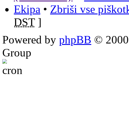
Ekipa
•
Zbriši vse piško
DST
]
Powered by
phpBB
© 2000,
Group