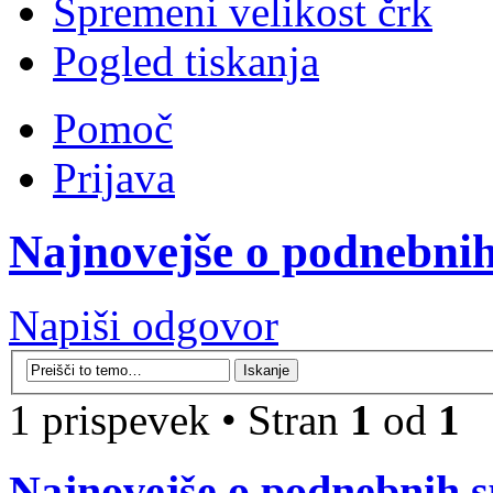
Spremeni velikost črk
Pogled tiskanja
Pomoč
Prijava
Najnovejše o podnebn
Napiši odgovor
1 prispevek • Stran
1
od
1
Najnovejše o podnebnih