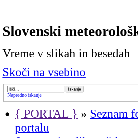
Slovenski meteorološ
Vreme v slikah in besedah
Skoči na vsebino
Napredno iskanje
{ PORTAL }
»
Seznam f
portalu