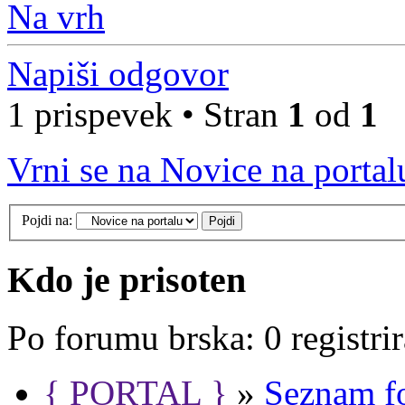
Na vrh
Napiši odgovor
1 prispevek • Stran
1
od
1
Vrni se na Novice na portal
Pojdi na:
Kdo je prisoten
Po forumu brska: 0 registri
{ PORTAL }
»
Seznam f