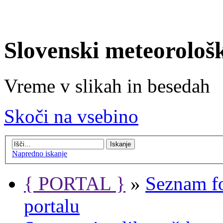
Slovenski meteorološ
Vreme v slikah in besedah
Skoči na vsebino
Napredno iskanje
{ PORTAL }
»
Seznam f
portalu