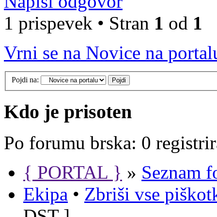
Napiši odgovor
1 prispevek • Stran
1
od
1
Vrni se na Novice na portal
Pojdi na:
Kdo je prisoten
Po forumu brska: 0 registri
{ PORTAL }
»
Seznam f
Ekipa
•
Zbriši vse piško
DST
]