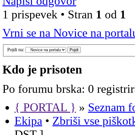
Napiši odgovor
1 prispevek • Stran
1
od
1
Vrni se na Novice na portal
Pojdi na:
Kdo je prisoten
Po forumu brska: 0 registri
{ PORTAL }
»
Seznam f
Ekipa
•
Zbriši vse piško
DST
]