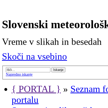
Slovenski meteorološ
Vreme v slikah in besedah
Skoči na vsebino
Napredno iskanje
{ PORTAL }
»
Seznam f
portalu