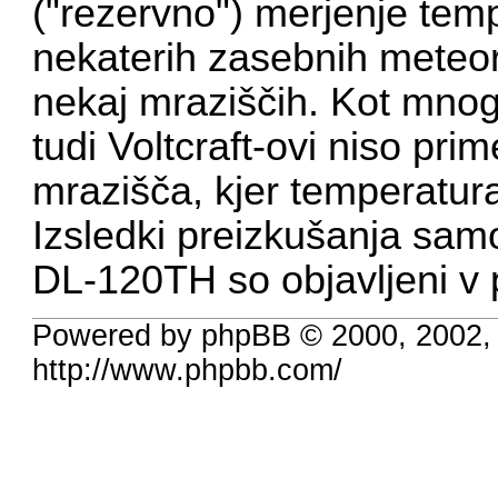
("rezervno") merjenje tem
nekaterih zasebnih meteoro
nekaj mraziščih. Kot mnogi o
tudi Voltcraft-ovi niso pr
mrazišča, kjer temperatur
Izsledki preizkušanja samo
DL-120TH so objavljeni v
Powered by phpBB © 2000, 2002,
http://www.phpbb.com/