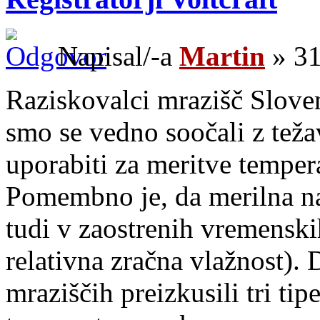
Napisal/-a
Martin
» 31
Raziskovalci mrazišč Slov
smo se vedno soočali z teža
uporabiti za meritve temper
Pomembno je, da merilna na
tudi v zaostrenih vremenski
relativna zračna vlažnost).
mraziščih preizkusili tri ti