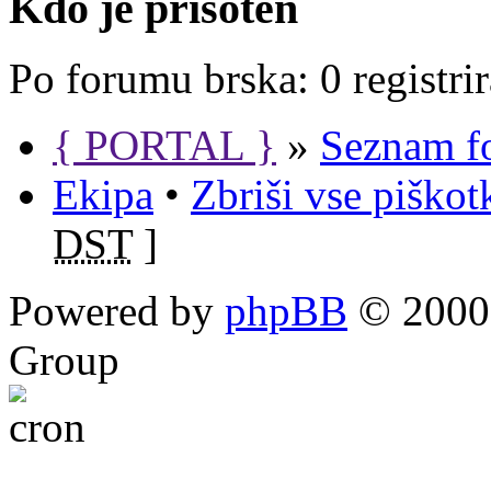
Kdo je prisoten
Po forumu brska: 0 registri
{ PORTAL }
»
Seznam f
Ekipa
•
Zbriši vse piško
DST
]
Powered by
phpBB
© 2000,
Group