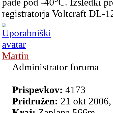
pade pod -40°C. Izsledki p
registratorja Voltcraft DL-
Martin
Administrator foruma
Prispevkov:
4173
Pridružen:
21 okt 2006,
Kraj:
Zaplana 566m