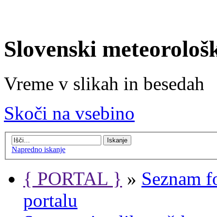
Slovenski meteorološ
Vreme v slikah in besedah
Skoči na vsebino
Napredno iskanje
{ PORTAL }
»
Seznam f
portalu