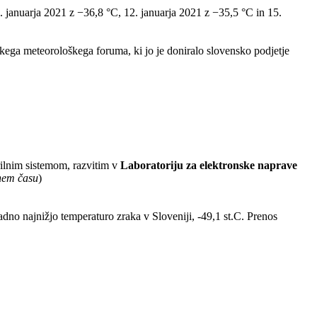
 9. januarja 2021 z −36,8 °C, 12. januarja 2021 z −35,5 °C in 15.
ega meteorološkega foruma, ki jo je doniralo slovensko podjetje
ilnim sistemom, razvitim v
Laboratoriju za elektronske naprave
lnem času
)
radno najnižjo temperaturo zraka v Sloveniji, -49,1 st.C. Prenos