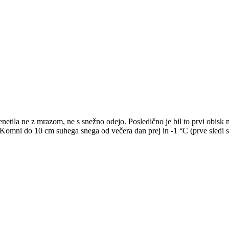
esenetila ne z mrazom, ne s snežno odejo. Posledično je bil to prvi obis
omni do 10 cm suhega snega od večera dan prej in -1 °C (prve sledi sn