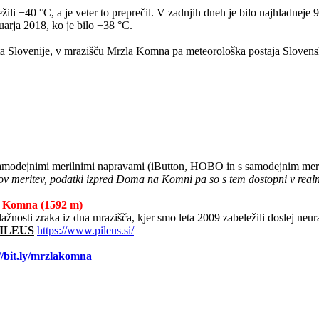
žili −40 °C, a je veter to preprečil. V zadnjih dneh je bilo najhladneje
arja 2018, ko je bilo −38 °C.
a Slovenije, v mrazišču Mrzla Komna pa meteorološka postaja Slovensk
 samodejnimi merilnimi napravami (iButton, HOBO in s samodejnim mer
padov meritev, podatki izpred Doma na Komni pa so s tem dostopni v rea
a Komna (1592 m)
lažnosti zraka iz dna mrazišča, kjer smo leta 2009 zabeležili doslej neu
 PILEUS
https://www.pileus.si/
//bit.ly/mrzlakomna