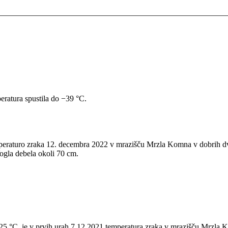
eratura spustila do −39 °C.
mperaturo zraka 12. decembra 2022 v mrazišču Mrzla Komna v dobrih dv
gla debela okoli 70 cm.
−25 °C, je v prvih urah 7.12.2021 temperatura zraka v mrazišču Mrzla K