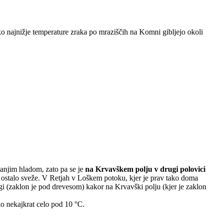
 najnižje temperature zraka po mraziščih na Komni gibljejo okoli
tranjim hladom, zato pa se je
na Krvavškem polju v drugi polovici
je ostalo sveže. V Retjah v Loškem potoku, kjer je prav tako doma
legi (zaklon je pod drevesom) kakor na Krvavški polju (kjer je zaklon
lo nekajkrat celo pod 10 °C.