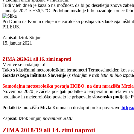
Tudi v teh dneh je kazalo na možnost, da bi po desetletju znova zabele
januarja 2021 z −36,5 °C. Podobno mrzlo je bilo nazadnje konec febru
Pri Domu na Komni deluje meteorološka postaja Gozdarskega inštitut
PILEUS.
Zapisal: Iztok Sinjur
15. januar 2021
ZIMA 2020/21 ali 16. zimi naproti
Meritve se nadaljujejo!
Tako s klasičnimi meteorološkimi termometri Termoschneider, kot s
Gozdarskega inštituta Slovenije
(
s slednjim v treh letih ni bilo iz
Samodejna meteorološka postaja HOBO, na dnu mrazišča Mrzl
Novembra 2020 je začela pošiljati podatke o temperaturi in relativni v
podatkov in meteorološko postajo je prispevalo
slovensko podjetje
Podatki iz mrazišča Mrzla Komna so dostopni preko povezave
https:
Zapisal: Iztok Sinjur,
november 2020
ZIMA 2018/19 ali 14. zimi naproti