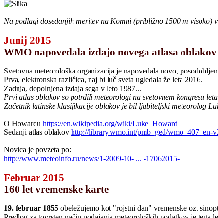
Na podlagi dosedanjih meritev na Komni (približno 1500 m visoko) vemo
Junij 2015
WMO napovedala izdajo novega atlasa oblakov
Svetovna meteorološka organizacija je napovedala novo, posodobljeno
Prva, elektronska različica, naj bi luč sveta ugledala že leta 2016.
Zadnja, dopolnjena izdaja sega v leto 1987...
Prvi atlas oblakov so potrdili meteorologi na svetovnem kongresu leta 
Začetnik latinske klasifikacije oblakov je bil ljubiteljski meteorolog L
O Howardu
https://en.wikipedia.org/wiki/Luke_Howard
Sedanji atlas oblakov
http://library.wmo.int/pmb_ged/wmo_407_en-v
Novica je povzeta po:
http://www.meteoinfo.ru/news/1-2009-10- ... -17062015-
Februar 2015
160 let vremenske karte
19. februar 1855
obeležujemo kot "rojstni dan" vremenske oz. sinopt
Predlog za tovrsten način podajanja meteoroloških podatkov je tega le