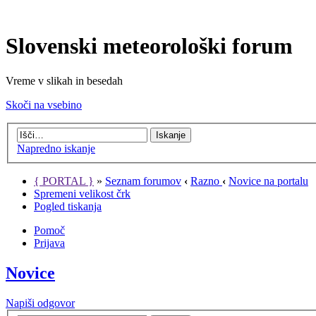
Slovenski meteorološki forum
Vreme v slikah in besedah
Skoči na vsebino
Napredno iskanje
{ PORTAL }
»
Seznam forumov
‹
Razno
‹
Novice na portalu
Spremeni velikost črk
Pogled tiskanja
Pomoč
Prijava
Novice
Napiši odgovor