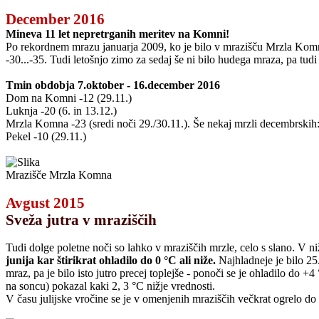
December 2016
Mineva 11 let nepretrganih meritev na Komni!
Po rekordnem mrazu januarja 2009, ko je bilo v mrazišču Mrzla Komna
-30...-35. Tudi letošnjo zimo za sedaj še ni bilo hudega mraza, pa tudi
Tmin obdobja 7.oktober - 16.december 2016
Dom na Komni -12 (29.11.)
Luknja -20 (6. in 13.12.)
Mrzla Komna -23 (sredi noči 29./30.11.). Še nekaj mrzli decembrskih: -
Pekel -10 (29.11.)
Mrazišče Mrzla Komna
Avgust 2015
Sveža jutra v mraziščih
Tudi dolge poletne noči so lahko v mraziščih mrzle, celo s slano. V niž
junija kar štirikrat ohladilo do 0 °C ali niže.
Najhladneje je bilo 25
mraz, pa je bilo isto jutro precej toplejše - ponoči se je ohladilo do 
na soncu) pokazal kaki 2, 3 °C nižje vrednosti.
V času julijske vročine se je v omenjenih mraziščih večkrat ogrelo do 