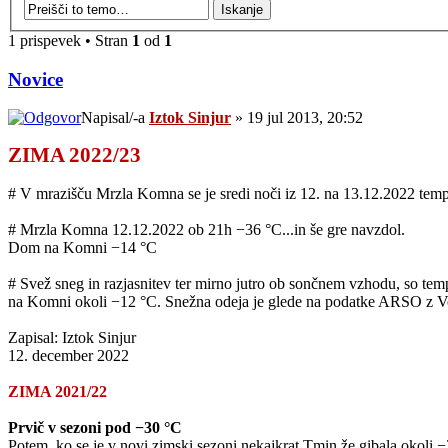
1 prispevek • Stran
1
od
1
Novice
Napisal/-a
Iztok Sinjur
» 19 jul 2013, 20:52
ZIMA 2022/23
# V mrazišču Mrzla Komna se je sredi noči iz 12. na 13.12.2022 temp
# Mrzla Komna 12.12.2022 ob 21h −36 °C...in še gre navzdol.
Dom na Komni −14 °C
# Svež sneg in razjasnitev ter mirno jutro ob sončnem vzhodu, so te
na Komni okoli −12 °C. Snežna odeja je glede na podatke ARSO z Vo
Zapisal: Iztok Sinjur
12. december 2022
ZIMA 2021/22
Prvič v sezoni pod −30 °C
Potem, ko se je v novi zimski sezoni nekajkrat Tmin že gibala okoli 