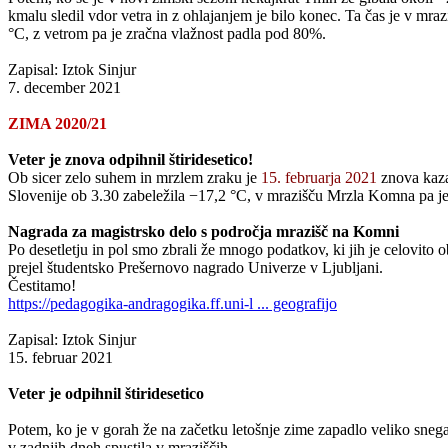
kmalu sledil vdor vetra in z ohlajanjem je bilo konec. Ta čas je v m
°C, z vetrom pa je zračna vlažnost padla pod 80%.
Zapisal: Iztok Sinjur
7. december 2021
ZIMA 2020/21
Veter je znova odpihnil štiridesetico!
Ob sicer zelo suhem in mrzlem zraku je
15. februarja 2021
znova kaza
Slovenije ob 3.30 zabeležila −17,2 °C, v mrazišču Mrzla Komna pa je bi
Nagrada za magistrsko delo s področja mrazišč na Komni
Po desetletju in pol smo zbrali že mnogo podatkov, ki jih je celovi
prejel študentsko Prešernovo nagrado Univerze v Ljubljani.
Čestitamo!
https://pedagogika-andragogika.ff.uni-l ... geografijo
Zapisal: Iztok Sinjur
15. februar 2021
Veter je odpihnil štiridesetico
Potem, ko je v gorah že na začetku letošnje zime zapadlo veliko snega,
v zadnjih dneh spustila v mraziščih.