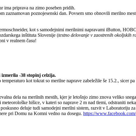
dar ima priprava na zimo poseben pridih.
trom zaznamovan poznojesenski dan. Povsem smo obnovili merilno mest
 Termoschneider, kot s samodejnimi merilnimi napravami iButton, HOBO
zdarskega inštituta Slovenije (
testno delovanje v zaostrenih okoljskih r
pni v realnem času!
zmerila -38 stopinj celzija.
temperaturo kot tokrat so merilne naprave zabeležile še 15.2., sicer pa
ževalna dela na merilnih mestih, kjer je letošnjo zimo znova veliko sn
 meteorološke hišice, v kateri so naprave 2 m nad tlemi, odstraniti nek
poskusno deluje tudi samodejni merilni sistem, razvit v Laboratoriju z
mere pri Domu na Komni vedno na dosegu.
https://www.facebook.com/g