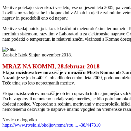
Meritve potekajo sicer skozi vse leto, vse od jeseni leta 2005, pa ven
Lovili smo zadnje suhe in kopne dni v Alpah in ujeli z zahodnim ve
naprav in posodobili eno od naprav.
Meritve sedaj potekajo tako s klasičnimi meteorološkimi termometri
merilnim sistemom, razvitim v Laboratoriju za elektronske naprave Go
nam podatki o temperaturi in relativni zračni vlažnosti s Komne dosto
Zapisal: Iztok Sinjur, november 2018.
MRAZ NA KOMNI, 28.februar 2018
Ekipa raziskovalcev mrazišč je v mrazišču Mrzla Komna ob 7.uri i
Nazadnje se je do -40 °C ohladilo decembra leta 2009, podobno nizko 
Teče trinajsto leto nepretrganih meritev.
Ekipa raziskovalcev mrazišč je ob tem opravila tudi najnujnejša vzdr
Da bi zagotovili nemoteno nadaljevanje meritev, je bilo potrebno okoli
dodatni nosilec. Vzporedno z rednimi meritvami v meteorološki hišici 
nemotenemu delovanju te naprave imamo vpogled na vremenske raz
Novica o dogodku
https://www.rtvslo.si/okolje/vreme/stru ... -38/447310