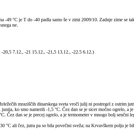
 -49 °C je T do -40 padla samo še v zimi 2009/10. Zadnje zime se tako
 snega ne.
20,5 7.12., -21 15.12., -21,5 13.12., -22.5 6.12.)
eležečih mraziščih dinarskega sveta vroči julij ni postregel z ostrim ju
. junija, ko smo namerili -1,5 °C. Čez dan se je sicer močno ogrelo, a 
+4 °C. Čez dan se je precej ogrelo, a je termometer v mnogo bolj senčni 
30 °C ali čez, jutra pa so bila povečini sveža; na Krvavškem polju je bi