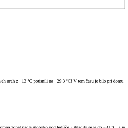
eh urah z −13 °C potisnili na −29,3 °C! V tem času je bilo pri domu
omna zopet padla globoko pod ledišče. Ohladilo se je do −33 °C, a je