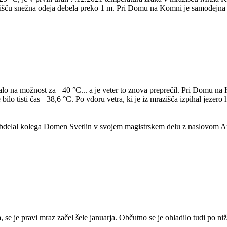
razišču snežna odeja debela preko 1 m. Pri Domu na Komni je samodejna 
lo na možnost za −40 °C... a je veter to znova preprečil. Pri Domu na
lo tisti čas −38,6 °C. Po vdoru vetra, ki je iz mrazišča izpihal jezero 
to obdelal kolega Domen Svetlin v svojem magistrskem delu z naslovom
 se je pravi mraz začel šele januarja. Občutno se je ohladilo tudi po ni