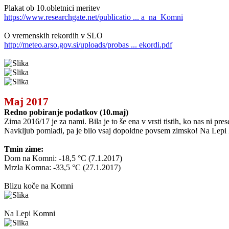
Plakat ob 10.obletnici meritev
https://www.researchgate.net/publicatio ... a_na_Komni
O vremenskih rekordih v SLO
http://meteo.arso.gov.si/uploads/probas ... ekordi.pdf
Maj 2017
Redno pobiranje podatkov (10.maj)
Zima 2016/17 je za nami. Bila je to še ena v vrsti tistih, ko nas ni pr
Navkljub pomladi, pa je bilo vsaj dopoldne povsem zimsko! Na Lepi K
Tmin zime:
Dom na Komni: -18,5 °C (7.1.2017)
Mrzla Komna: -33,5 °C (27.1.2017)
Blizu koče na Komni
Na Lepi Komni