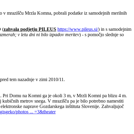
o v mrazišču Mrzla Komna, pobrali podatke iz samodejnih merilnih
 (
zahvala podjetju PILEUS
https://www.pileus.si/
) in s samodejnim
azmerah; v letu dni ni bilo izpadov meritev
) - s pomočjo slednje so
 pred tem nazadnje v zimi 2010/11.
ega. Pri Domu na Komni ga je okoli 3 m, v Mrzli Komni pa blizu 4 m.
aj kubičnih metrov snega. V mrazišču pa je bilo potrebno namestiti
a elektronske naprave Gozdarskega inštituta Slovenije. Zahvaljujoč
isgeko/photos ... =3&theater