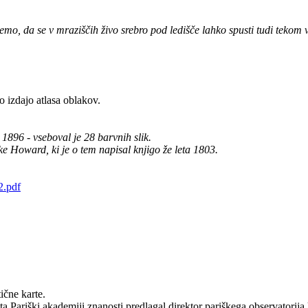
, da se v mraziščih živo srebro pod ledišče lahko spusti tudi tekom vr
 izdajo atlasa oblakov.
1896 - vseboval je 28 barvnih slik.
uke Howard, ki je o tem napisal knjigo že leta 1803.
2.pdf
ične karte.
ta Pariški akademiji znanosti predlagal direktor pariškega observatorij