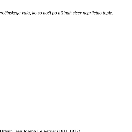
očinskega vala, ko so noči po nižinah sicer neprijetno tople.
a Urbain Jean Joseph Le Verrier (1811-1877).