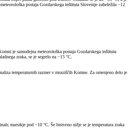
meteorološka postaja Gozdarskega inštituta Slovenije zabeležila −12
 Komni je samodejna meteorološka postaja Gozdarskega inštituta
hladnega zraka, se je segrelo na −15 °C.
 Analiza temperaturnih razmer v mraziščih Komne. Za omenjeno delo je
žinah; marsikje pod −10 °C. Še bistveno nižje se je temperatura zraka