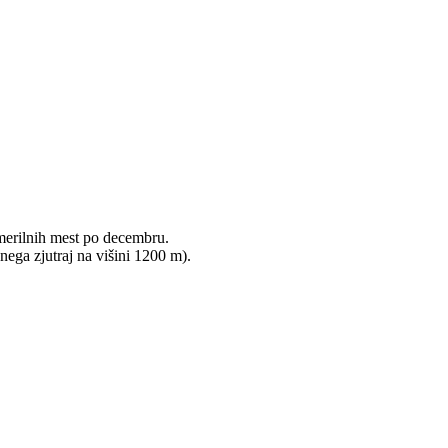
k merilnih mest po decembru.
ega zjutraj na višini 1200 m).