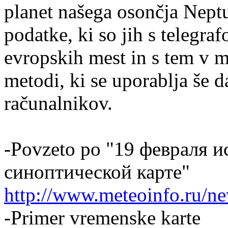
planet našega osončja Neptu
podatke, ki so jih s telegraf
evropskih mest in s tem v m
metodi, ki se uporablja še 
računalnikov.
-Povzeto po "19 февраля и
синоптической карте"
http://www.meteoinfo.ru/new
-Primer vremenske karte