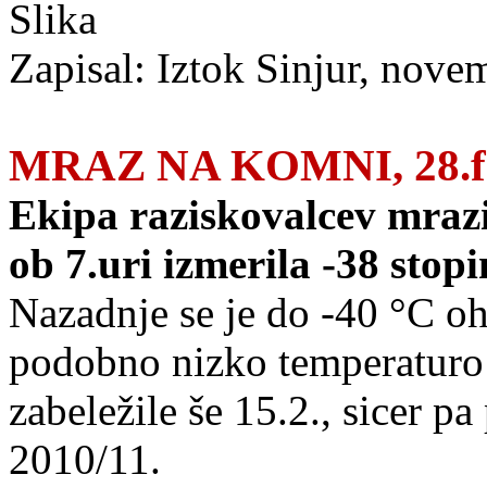
Zapisal: Iztok Sinjur, nove
MRAZ NA KOMNI, 28.fe
Ekipa raziskovalcev mraz
ob 7.uri izmerila -38 stopin
Nazadnje se je do -40 °C oh
podobno nizko temperaturo 
zabeležile še 15.2., sicer p
2010/11.