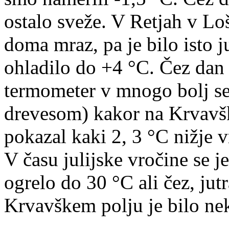
ostalo sveže. V Retjah v Lo
doma mraz, pa je bilo isto ju
ohladilo do +4 °C. Čez dan s
termometer v mnogo bolj se
drevesom) kakor na Krvavški
pokazal kaki 2, 3 °C nižje v
V času julijske vročine se 
ogrelo do 30 °C ali čez, jut
Krvavškem polju je bilo nek