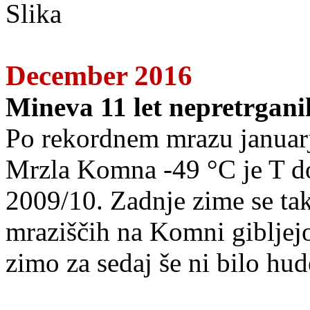
December 2016
Mineva 11 let nepretrgan
Po rekordnem mrazu januarj
Mrzla Komna -49 °C je T do
2009/10. Zadnje zime se tak
mraziščih na Komni gibljejo
zimo za sedaj še ni bilo hud