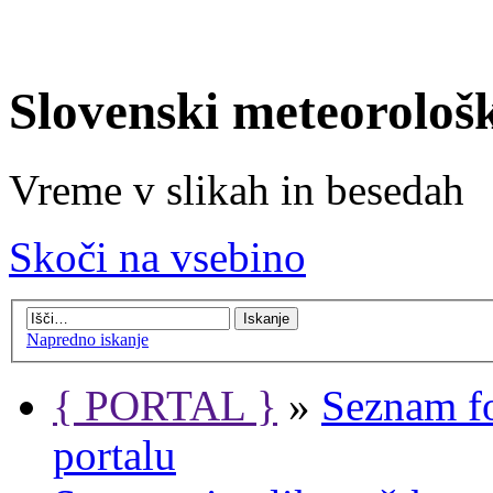
Slovenski meteorološ
Vreme v slikah in besedah
Skoči na vsebino
Napredno iskanje
{ PORTAL }
»
Seznam f
portalu