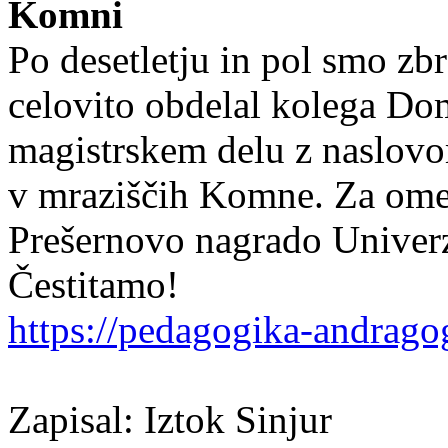
Komni
Po desetletju in pol smo zbr
celovito obdelal kolega Do
magistrskem delu z naslovo
v mraziščih Komne. Za omen
Prešernovo nagrado Univerz
Čestitamo!
https://pedagogika-andragogi
Zapisal: Iztok Sinjur