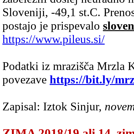
Sloveniji, -49,1 st.C. Pren
postajo je prispevalo
slove
https://www.pileus.si/
Podatki iz mrazišča Mrzla 
povezave
https://bit.ly/m
Zapisal: Iztok Sinjur,
novem
ZIMA 2018/19 ali 14. zim