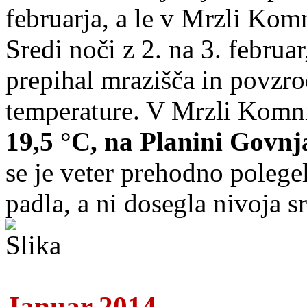
februarja, a le v Mrzli Komn
Sredi noči z 2. na 3. februa
prepihal mrazišča in povzro
temperature. V Mrzli Komni
19,5 °C, na Planini Govnja
se je veter prehodno polegel
padla, a ni dosegla nivoja sr
Januar 2014