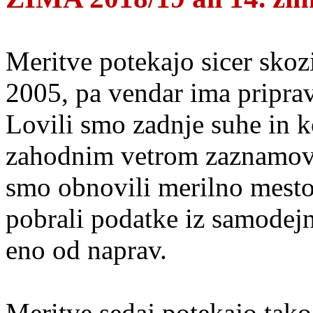
Meritve potekajo sicer skozi
2005, pa vendar ima pripra
Lovili smo zadnje suhe in k
zahodnim vetrom zaznamov
smo obnovili merilno mest
pobrali podatke iz samodejn
eno od naprav.
Meritve sedaj potekajo tako