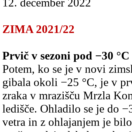
12. december 2022
ZIMA 2021/22
Prvič v sezoni pod −30 °C
Potem, ko se je v novi zims
gibala okoli −25 °C, je v p
zraka v mrazišču Mrzla Ko
ledišče. Ohladilo se je do −
vetra in z ohlajanjem je bil