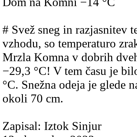
Dom na Komni −14 °C
# Svež sneg in razjasnitev 
vzhodu, so temperaturo zra
Mrzla Komna v dobrih dveh 
−29,3 °C! V tem času je bi
°C. Snežna odeja je glede 
okoli 70 cm.
Zapisal: Iztok Sinjur