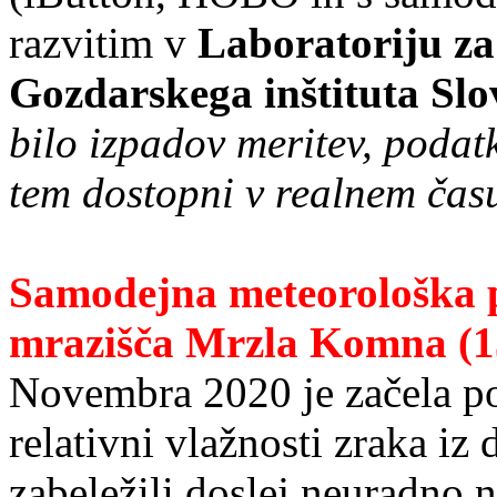
razvitim v
Laboratoriju za
Gozdarskega inštituta Slo
bilo izpadov meritev, poda
tem dostopni v realnem čas
Samodejna meteorološka 
mrazišča Mrzla Komna (1
Novembra 2020 je začela poš
relativni vlažnosti zraka iz
zabeležili doslej neuradno 