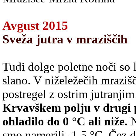
Avgust 2015
Sveža jutra v mraziščih
Tudi dolge poletne noči so 
slano. V niželežečih mrazišč
postregel z ostrim jutranjim
Krvavškem polju v drugi po
ohladilo do 0 °C ali niže.
N
smo namerili -1,5 °C. Čez d