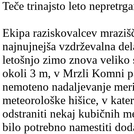
Teče trinajsto leto nepretrg
Ekipa raziskovalcev mrazišč
najnujnejša vzdrževalna dela
letošnjo zimo znova veliko
okoli 3 m, v Mrzli Komni pa
nemoteno nadaljevanje merit
meteorološke hišice, v kate
odstraniti nekaj kubičnih m
bilo potrebno namestiti dod