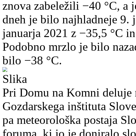
znova zabeležili −40 °C, a j
dneh je bilo najhladneje 9. 
januarja 2021 z −35,5 °C in
Podobno mrzlo je bilo nazad
bilo −38 °C.
Pri Domu na Komni deluje 
Gozdarskega inštituta Slov
pa meteorološka postaja Sl
foruma, ki jo je doniralo s