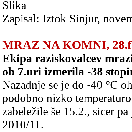
Zapisal: Iztok Sinjur, nove
MRAZ NA KOMNI, 28.fe
Ekipa raziskovalcev mraz
ob 7.uri izmerila -38 stopin
Nazadnje se je do -40 °C oh
podobno nizko temperaturo 
zabeležile še 15.2., sicer p
2010/11.