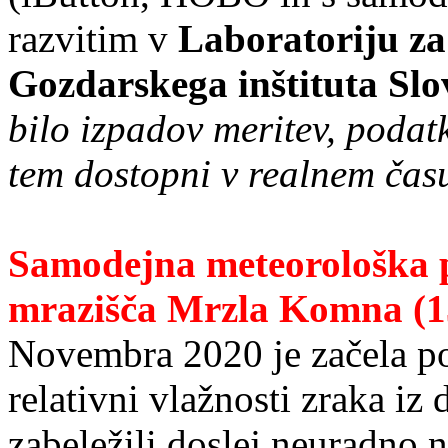
razvitim v
Laboratoriju za
Gozdarskega inštituta Slo
bilo izpadov meritev, poda
tem dostopni v realnem čas
Samodejna meteorološka 
mrazišča Mrzla Komna (1
Novembra 2020 je začela poš
relativni vlažnosti zraka iz
zabeležili doslej neuradno 