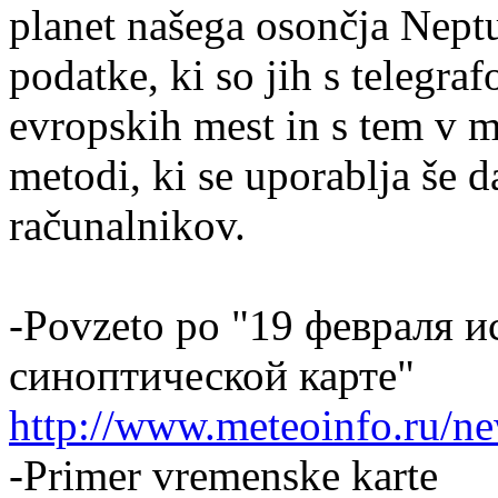
planet našega osončja Neptu
podatke, ki so jih s telegraf
evropskih mest in s tem v m
metodi, ki se uporablja še 
računalnikov.
-Povzeto po "19 февраля и
синоптической карте"
http://www.meteoinfo.ru/new
-Primer vremenske karte