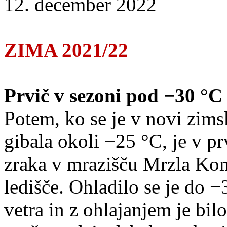
12. december 2022
ZIMA 2021/22
Prvič v sezoni pod −30 °C
Potem, ko se je v novi zims
gibala okoli −25 °C, je v p
zraka v mrazišču Mrzla Ko
ledišče. Ohladilo se je do −
vetra in z ohlajanjem je bil