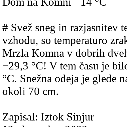
Dom na Komni −14 °C
# Svež sneg in razjasnitev 
vzhodu, so temperaturo zra
Mrzla Komna v dobrih dveh 
−29,3 °C! V tem času je bi
°C. Snežna odeja je glede 
okoli 70 cm.
Zapisal: Iztok Sinjur