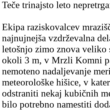
Teče trinajsto leto nepretrg
Ekipa raziskovalcev mrazišč
najnujnejša vzdrževalna dela
letošnjo zimo znova veliko
okoli 3 m, v Mrzli Komni pa
nemoteno nadaljevanje merit
meteorološke hišice, v kate
odstraniti nekaj kubičnih m
bilo potrebno namestiti dod