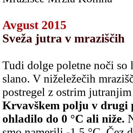
Avgust 2015
Sveža jutra v mraziščih
Tudi dolge poletne noči so 
slano. V niželežečih mrazišč
postregel z ostrim jutranjim
Krvavškem polju v drugi po
ohladilo do 0 °C ali niže.
N
smo namerili -1,5 °C. Čez d