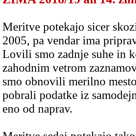
Meritve potekajo sicer skozi
2005, pa vendar ima pripra
Lovili smo zadnje suhe in k
zahodnim vetrom zaznamov
smo obnovili merilno mest
pobrali podatke iz samodejn
eno od naprav.
Meritve sedaj potekajo tako