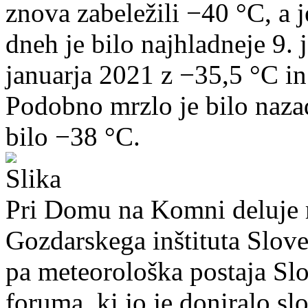
znova zabeležili −40 °C, a j
dneh je bilo najhladneje 9. 
januarja 2021 z −35,5 °C in
Podobno mrzlo je bilo nazad
bilo −38 °C.
Pri Domu na Komni deluje 
Gozdarskega inštituta Slov
pa meteorološka postaja Sl
foruma, ki jo je doniralo s