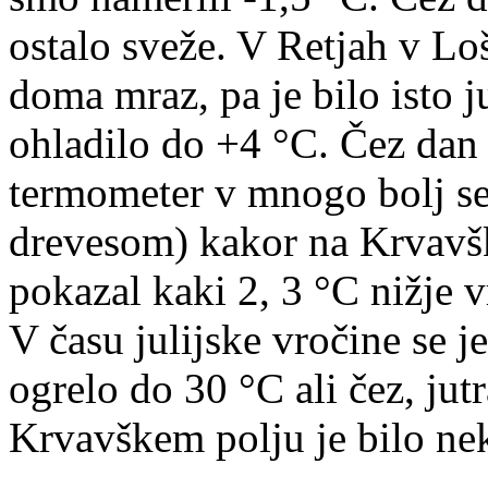
ostalo sveže. V Retjah v Lo
doma mraz, pa je bilo isto ju
ohladilo do +4 °C. Čez dan s
termometer v mnogo bolj se
drevesom) kakor na Krvavški
pokazal kaki 2, 3 °C nižje v
V času julijske vročine se 
ogrelo do 30 °C ali čez, jut
Krvavškem polju je bilo nek