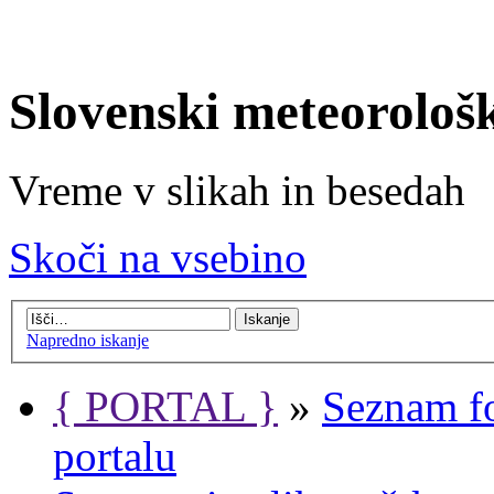
Slovenski meteorološ
Vreme v slikah in besedah
Skoči na vsebino
Napredno iskanje
{ PORTAL }
»
Seznam f
portalu