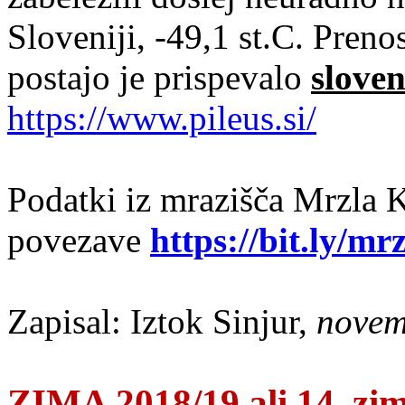
Sloveniji, -49,1 st.C. Pren
postajo je prispevalo
slove
https://www.pileus.si/
Podatki iz mrazišča Mrzla 
povezave
https://bit.ly/m
Zapisal: Iztok Sinjur,
novem
ZIMA 2018/19 ali 14. zim