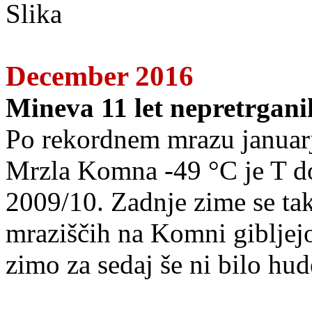
December 2016
Mineva 11 let nepretrgan
Po rekordnem mrazu januarj
Mrzla Komna -49 °C je T do
2009/10. Zadnje zime se tak
mraziščih na Komni gibljejo
zimo za sedaj še ni bilo hud