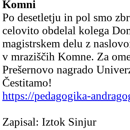
Komni
Po desetletju in pol smo zbr
celovito obdelal kolega Do
magistrskem delu z naslovo
v mraziščih Komne. Za omen
Prešernovo nagrado Univerz
Čestitamo!
https://pedagogika-andragogi
Zapisal: Iztok Sinjur