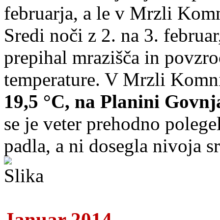
februarja, a le v Mrzli Komn
Sredi noči z 2. na 3. februa
prepihal mrazišča in povzro
temperature. V Mrzli Komni
19,5 °C, na Planini Govnja
se je veter prehodno polegel
padla, a ni dosegla nivoja sr
Januar 2014