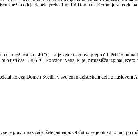
razišču snežna odeja debela preko 1 m. Pri Domu na Komni je samodejna 
lo na možnost za −40 °C... a je veter to znova preprečil. Pri Domu na
lo tisti čas −38,6 °C. Po vdoru vetra, ki je iz mrazišča izpihal jezero 
to obdelal kolega Domen Svetlin v svojem magistrskem delu z naslovom
 se je pravi mraz začel šele januarja. Občutno se je ohladilo tudi po ni