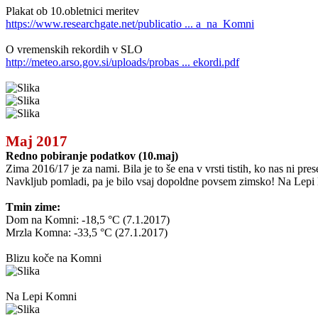
Plakat ob 10.obletnici meritev
https://www.researchgate.net/publicatio ... a_na_Komni
O vremenskih rekordih v SLO
http://meteo.arso.gov.si/uploads/probas ... ekordi.pdf
Maj 2017
Redno pobiranje podatkov (10.maj)
Zima 2016/17 je za nami. Bila je to še ena v vrsti tistih, ko nas ni pr
Navkljub pomladi, pa je bilo vsaj dopoldne povsem zimsko! Na Lepi K
Tmin zime:
Dom na Komni: -18,5 °C (7.1.2017)
Mrzla Komna: -33,5 °C (27.1.2017)
Blizu koče na Komni
Na Lepi Komni