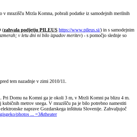
o v mrazišču Mrzla Komna, pobrali podatke iz samodejnih merilnih
 (
zahvala podjetju PILEUS
https://www.pileus.si/
) in s samodejnim
azmerah; v letu dni ni bilo izpadov meritev
) - s pomočjo slednje so
 pred tem nazadnje v zimi 2010/11.
ega. Pri Domu na Komni ga je okoli 3 m, v Mrzli Komni pa blizu 4 m.
aj kubičnih metrov snega. V mrazišču pa je bilo potrebno namestiti
a elektronske naprave Gozdarskega inštituta Slovenije. Zahvaljujoč
isgeko/photos ... =3&theater