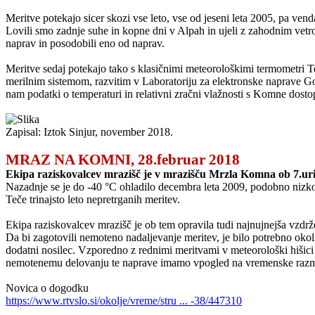
Meritve potekajo sicer skozi vse leto, vse od jeseni leta 2005, pa ven
Lovili smo zadnje suhe in kopne dni v Alpah in ujeli z zahodnim ve
naprav in posodobili eno od naprav.
Meritve sedaj potekajo tako s klasičnimi meteorološkimi termometri
merilnim sistemom, razvitim v Laboratoriju za elektronske naprave Go
nam podatki o temperaturi in relativni zračni vlažnosti s Komne dosto
Zapisal: Iztok Sinjur, november 2018.
MRAZ NA KOMNI, 28.februar 2018
Ekipa raziskovalcev mrazišč je v mrazišču Mrzla Komna ob 7.uri i
Nazadnje se je do -40 °C ohladilo decembra leta 2009, podobno nizko 
Teče trinajsto leto nepretrganih meritev.
Ekipa raziskovalcev mrazišč je ob tem opravila tudi najnujnejša vzdr
Da bi zagotovili nemoteno nadaljevanje meritev, je bilo potrebno okoli
dodatni nosilec. Vzporedno z rednimi meritvami v meteorološki hišici 
nemotenemu delovanju te naprave imamo vpogled na vremenske raz
Novica o dogodku
https://www.rtvslo.si/okolje/vreme/stru ... -38/447310