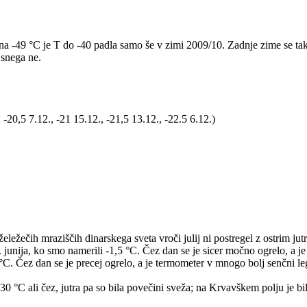
 -49 °C je T do -40 padla samo še v zimi 2009/10. Zadnje zime se tako
 snega ne.
20,5 7.12., -21 15.12., -21,5 13.12., -22.5 6.12.)
eležečih mraziščih dinarskega sveta vroči julij ni postregel z ostrim ju
. junija, ko smo namerili -1,5 °C. Čez dan se je sicer močno ogrelo, a 
+4 °C. Čez dan se je precej ogrelo, a je termometer v mnogo bolj senčni 
30 °C ali čez, jutra pa so bila povečini sveža; na Krvavškem polju je bi