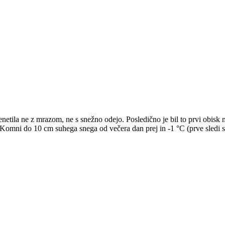
esenetila ne z mrazom, ne s snežno odejo. Posledično je bil to prvi obis
omni do 10 cm suhega snega od večera dan prej in -1 °C (prve sledi sn