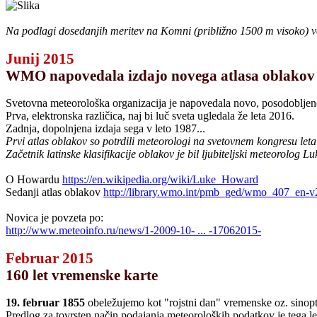
Na podlagi dosedanjih meritev na Komni (približno 1500 m visoko) vemo
Junij 2015
WMO napovedala izdajo novega atlasa oblakov
Svetovna meteorološka organizacija je napovedala novo, posodobljeno
Prva, elektronska različica, naj bi luč sveta ugledala že leta 2016.
Zadnja, dopolnjena izdaja sega v leto 1987...
Prvi atlas oblakov so potrdili meteorologi na svetovnem kongresu leta 
Začetnik latinske klasifikacije oblakov je bil ljubiteljski meteorolog L
O Howardu
https://en.wikipedia.org/wiki/Luke_Howard
Sedanji atlas oblakov
http://library.wmo.int/pmb_ged/wmo_407_en-v
Novica je povzeta po:
http://www.meteoinfo.ru/news/1-2009-10- ... -17062015-
Februar 2015
160 let vremenske karte
19. februar 1855
obeležujemo kot "rojstni dan" vremenske oz. sinopt
Predlog za tovrsten način podajanja meteoroloških podatkov je tega le