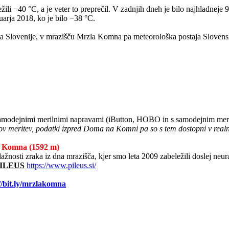
žili −40 °C, a je veter to preprečil. V zadnjih dneh je bilo najhladneje
arja 2018, ko je bilo −38 °C.
a Slovenije, v mrazišču Mrzla Komna pa meteorološka postaja Slovensk
 samodejnimi merilnimi napravami (iButton, HOBO in s samodejnim mer
padov meritev, podatki izpred Doma na Komni pa so s tem dostopni v rea
a Komna (1592 m)
lažnosti zraka iz dna mrazišča, kjer smo leta 2009 zabeležili doslej neu
 PILEUS
https://www.pileus.si/
//bit.ly/mrzlakomna