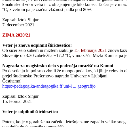
kmalu sledil vdor vetra in z ohlajanjem je bilo konec. Ta čas je v m
°C, z vetrom pa je zračna vlažnost padla pod 80%.
Zapisal: Iztok Sinjur
7. december 2021
ZIMA 2020/21
Veter je znova odpihnil štiridesetico!
Ob sicer zelo suhem in mrzlem zraku je
15. februarja 2021
znova kaza
Slovenije ob 3.30 zabeležila −17,2 °C, v mrazišču Mrzla Komna pa je bi
Nagrada za magistrsko delo s področja mrazišč na Komni
Po desetletju in pol smo zbrali že mnogo podatkov, ki jih je celovi
prejel študentsko Prešernovo nagrado Univerze v Ljubljani.
Čestitamo!
https://pedagogika-andragogika.ff.uni-l ... geografijo
Zapisal: Iztok Sinjur
15. februar 2021
Veter je odpihnil štiridesetico
Potem, ko je v gorah že na začetku letošnje zime zapadlo veliko snega,
v zadnjih dneh spustila v mraziščih.