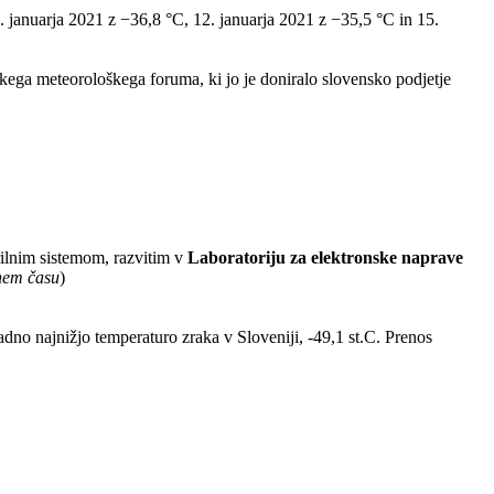
 9. januarja 2021 z −36,8 °C, 12. januarja 2021 z −35,5 °C in 15.
ega meteorološkega foruma, ki jo je doniralo slovensko podjetje
ilnim sistemom, razvitim v
Laboratoriju za elektronske naprave
lnem času
)
radno najnižjo temperaturo zraka v Sloveniji, -49,1 st.C. Prenos