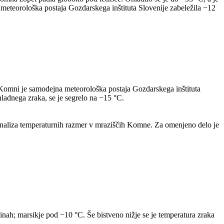
meteorološka postaja Gozdarskega inštituta Slovenije zabeležila −12
 Komni je samodejna meteorološka postaja Gozdarskega inštituta
hladnega zraka, se je segrelo na −15 °C.
 Analiza temperaturnih razmer v mraziščih Komne. Za omenjeno delo je
žinah; marsikje pod −10 °C. Še bistveno nižje se je temperatura zraka