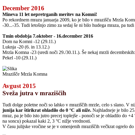
December 2016
Mineva 11 let nepretrganih meritev na Komni!
Po rekordnem mrazu januarja 2009, ko je bilo v mrazišču Mrzla Komna
-30...-35. Tudi letošnjo zimo za sedaj še ni bilo hudega mraza, pa tudi
Tmin obdobja 7.oktober - 16.december 2016
Dom na Komni -12 (29.11.)
Luknja -20 (6. in 13.12.)
Mrzla Komna -23 (sredi noči 29./30.11.). Še nekaj mrzli decembrskih: -
Pekel -10 (29.11.)
Mrazišče Mrzla Komna
Avgust 2015
Sveža jutra v mraziščih
Tudi dolge poletne noči so lahko v mraziščih mrzle, celo s slano. V niž
junija kar štirikrat ohladilo do 0 °C ali niže.
Najhladneje je bilo 25
mraz, pa je bilo isto jutro precej toplejše - ponoči se je ohladilo do 
na soncu) pokazal kaki 2, 3 °C nižje vrednosti.
V času julijske vročine se je v omenjenih mraziščih večkrat ogrelo do 