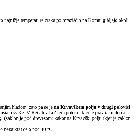
 najnižje temperature zraka po mraziščih na Komni gibljejo okoli
tranjim hladom, zato pa se je
na Krvavškem polju v drugi polovici
je ostalo sveže. V Retjah v Loškem potoku, kjer je prav tako doma
legi (zaklon je pod drevesom) kakor na Krvavški polju (kjer je zaklon
lo nekajkrat celo pod 10 °C.