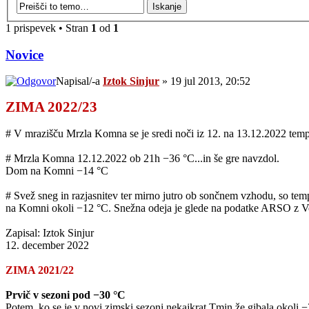
1 prispevek • Stran
1
od
1
Novice
Napisal/-a
Iztok Sinjur
» 19 jul 2013, 20:52
ZIMA 2022/23
# V mrazišču Mrzla Komna se je sredi noči iz 12. na 13.12.2022 temp
# Mrzla Komna 12.12.2022 ob 21h −36 °C...in še gre navzdol.
Dom na Komni −14 °C
# Svež sneg in razjasnitev ter mirno jutro ob sončnem vzhodu, so te
na Komni okoli −12 °C. Snežna odeja je glede na podatke ARSO z Vo
Zapisal: Iztok Sinjur
12. december 2022
ZIMA 2021/22
Prvič v sezoni pod −30 °C
Potem, ko se je v novi zimski sezoni nekajkrat Tmin že gibala okoli 