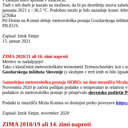
Tudi v teh dneh je kazalo na možnost, da bi po desetletju znova zabele
januarja 2021 z −36,5 °C. Podobno mrzlo je bilo nazadnje konec febru
Pri Domu na Komni deluje meteorološka postaja Gozdarskega inštitut
PILEUS.
Zapisal: Iztok Sinjur
15. januar 2021
ZIMA 2020/21 ali 16. zimi naproti
Meritve se nadaljujejo!
Tako s klasičnimi meteorološkimi termometri Termoschneider, kot s
Gozdarskega inštituta Slovenije
(
s slednjim v treh letih ni bilo iz
Samodejna meteorološka postaja HOBO, na dnu mrazišča Mrzl
Novembra 2020 je začela pošiljati podatke o temperaturi in relativni v
podatkov in meteorološko postajo je prispevalo
slovensko podjetje
Podatki iz mrazišča Mrzla Komna so dostopni preko povezave
https:
Zapisal: Iztok Sinjur,
november 2020
ZIMA 2018/19 ali 14. zimi naproti