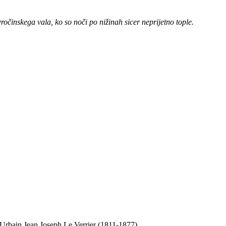
očinskega vala, ko so noči po nižinah sicer neprijetno tople.
a Urbain Jean Joseph Le Verrier (1811-1877).