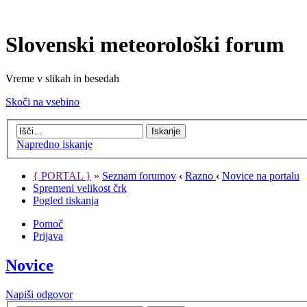
Slovenski meteorološki forum
Vreme v slikah in besedah
Skoči na vsebino
Napredno iskanje
{ PORTAL }
»
Seznam forumov
‹
Razno
‹
Novice na portalu
Spremeni velikost črk
Pogled tiskanja
Pomoč
Prijava
Novice
Napiši odgovor