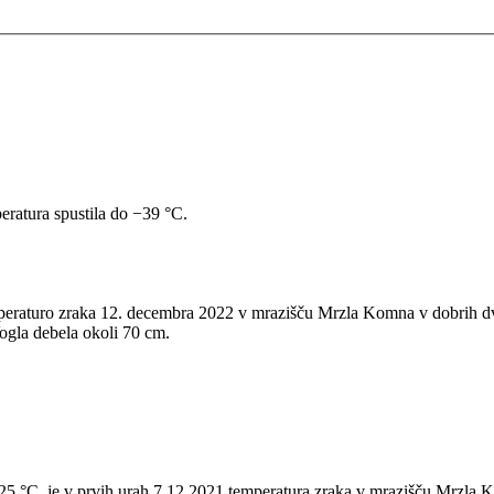
eratura spustila do −39 °C.
mperaturo zraka 12. decembra 2022 v mrazišču Mrzla Komna v dobrih dv
gla debela okoli 70 cm.
−25 °C, je v prvih urah 7.12.2021 temperatura zraka v mrazišču Mrzla K