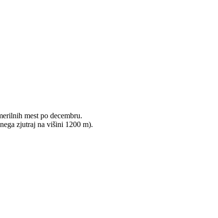
k merilnih mest po decembru.
ega zjutraj na višini 1200 m).