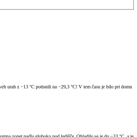
eh urah z −13 °C potisnili na −29,3 °C! V tem času je bilo pri domu
omna zopet padla globoko pod ledišče. Ohladilo se je do −33 °C, a je