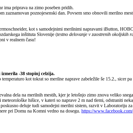
dar ima priprava na zimo poseben pridih.
trom zaznamovan poznojesenski dan. Povsem smo obnovili merilno mest
 Termoschneider, kot s samodejnimi merilnimi napravami iButton, HOBO
zdarskega inštituta Slovenije (
testno delovanje v zaostrenih okoljskih r
pni v realnem času!
zmerila -38 stopinj celzija.
temperaturo kot tokrat so merilne naprave zabeležile še 15.2., sicer pa
ževalna dela na merilnih mestih, kjer je letošnjo zimo znova veliko sn
 meteorološke hišice, v kateri so naprave 2 m nad tlemi, odstraniti nek
poskusno deluje tudi samodejni merilni sistem, razvit v Laboratoriju z
mere pri Domu na Komni vedno na dosegu.
https://www.facebook.com/g