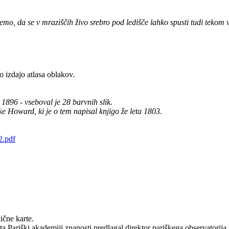
, da se v mraziščih živo srebro pod ledišče lahko spusti tudi tekom vr
 izdajo atlasa oblakov.
1896 - vseboval je 28 barvnih slik.
uke Howard, ki je o tem napisal knjigo že leta 1803.
2.pdf
ične karte.
ta Pariški akademiji znanosti predlagal direktor pariškega observatorij