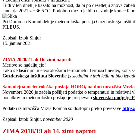
Tudi v teh dneh je kazalo na možnost, da bi po desetletju znova zabele
januarja 2021 z −36,5 °C. Podobno mrzlo je bilo nazadnje konec febru
Pri Domu na Komni deluje meteorološka postaja Gozdarskega inštitut
PILEUS.
Zapisal: Iztok Sinjur
15. januar 2021
ZIMA 2020/21 ali 16. zimi naproti
Meritve se nadaljujejo!
Tako s klasičnimi meteorološkimi termometri Termoschneider, kot s
Gozdarskega inštituta Slovenije
(
s slednjim v treh letih ni bilo iz
Samodejna meteorološka postaja HOBO, na dnu mrazišča Mrzl
Novembra 2020 je začela pošiljati podatke o temperaturi in relativni v
podatkov in meteorološko postajo je prispevalo
slovensko podjetje
Podatki iz mrazišča Mrzla Komna so dostopni preko povezave
https:
Zapisal: Iztok Sinjur,
november 2020
ZIMA 2018/19 ali 14. zimi naproti