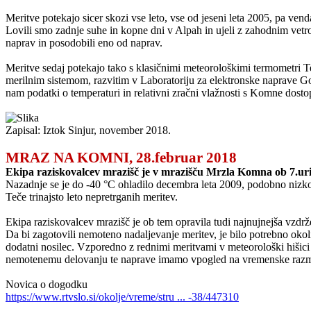
Meritve potekajo sicer skozi vse leto, vse od jeseni leta 2005, pa ven
Lovili smo zadnje suhe in kopne dni v Alpah in ujeli z zahodnim ve
naprav in posodobili eno od naprav.
Meritve sedaj potekajo tako s klasičnimi meteorološkimi termometri
merilnim sistemom, razvitim v Laboratoriju za elektronske naprave Go
nam podatki o temperaturi in relativni zračni vlažnosti s Komne dosto
Zapisal: Iztok Sinjur, november 2018.
MRAZ NA KOMNI, 28.februar 2018
Ekipa raziskovalcev mrazišč je v mrazišču Mrzla Komna ob 7.uri i
Nazadnje se je do -40 °C ohladilo decembra leta 2009, podobno nizko 
Teče trinajsto leto nepretrganih meritev.
Ekipa raziskovalcev mrazišč je ob tem opravila tudi najnujnejša vzdr
Da bi zagotovili nemoteno nadaljevanje meritev, je bilo potrebno okoli
dodatni nosilec. Vzporedno z rednimi meritvami v meteorološki hišici 
nemotenemu delovanju te naprave imamo vpogled na vremenske raz
Novica o dogodku
https://www.rtvslo.si/okolje/vreme/stru ... -38/447310