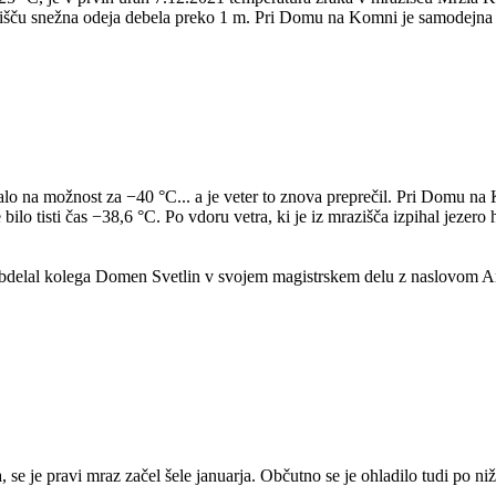
razišču snežna odeja debela preko 1 m. Pri Domu na Komni je samodejna 
lo na možnost za −40 °C... a je veter to znova preprečil. Pri Domu na
lo tisti čas −38,6 °C. Po vdoru vetra, ki je iz mrazišča izpihal jezero 
to obdelal kolega Domen Svetlin v svojem magistrskem delu z naslovom
 se je pravi mraz začel šele januarja. Občutno se je ohladilo tudi po ni