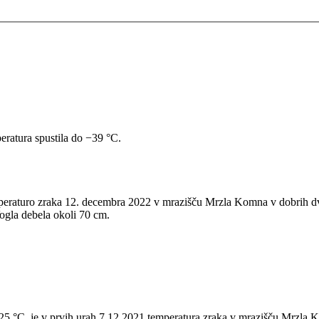
eratura spustila do −39 °C.
mperaturo zraka 12. decembra 2022 v mrazišču Mrzla Komna v dobrih dv
gla debela okoli 70 cm.
−25 °C, je v prvih urah 7.12.2021 temperatura zraka v mrazišču Mrzla K