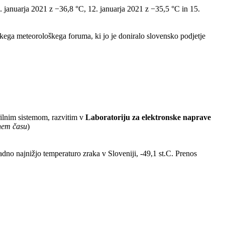
 9. januarja 2021 z −36,8 °C, 12. januarja 2021 z −35,5 °C in 15.
ega meteorološkega foruma, ki jo je doniralo slovensko podjetje
ilnim sistemom, razvitim v
Laboratoriju za elektronske naprave
lnem času
)
radno najnižjo temperaturo zraka v Sloveniji, -49,1 st.C. Prenos