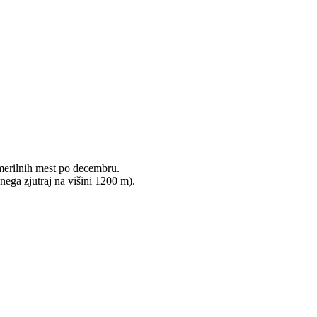
k merilnih mest po decembru.
ega zjutraj na višini 1200 m).