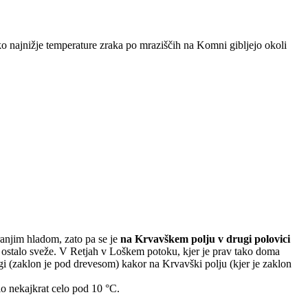
 najnižje temperature zraka po mraziščih na Komni gibljejo okoli
tranjim hladom, zato pa se je
na Krvavškem polju v drugi polovici
je ostalo sveže. V Retjah v Loškem potoku, kjer je prav tako doma
legi (zaklon je pod drevesom) kakor na Krvavški polju (kjer je zaklon
lo nekajkrat celo pod 10 °C.