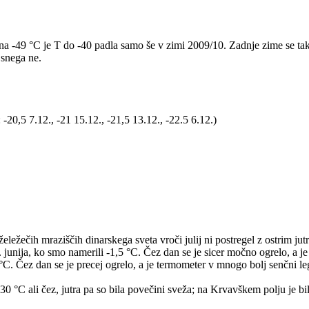
 -49 °C je T do -40 padla samo še v zimi 2009/10. Zadnje zime se tako
 snega ne.
20,5 7.12., -21 15.12., -21,5 13.12., -22.5 6.12.)
eležečih mraziščih dinarskega sveta vroči julij ni postregel z ostrim ju
. junija, ko smo namerili -1,5 °C. Čez dan se je sicer močno ogrelo, a 
+4 °C. Čez dan se je precej ogrelo, a je termometer v mnogo bolj senčni 
30 °C ali čez, jutra pa so bila povečini sveža; na Krvavškem polju je bi