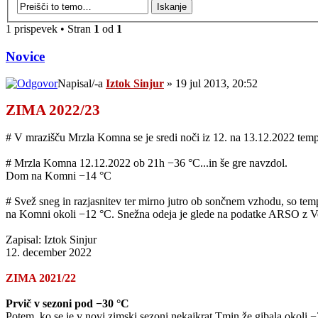
1 prispevek • Stran
1
od
1
Novice
Napisal/-a
Iztok Sinjur
» 19 jul 2013, 20:52
ZIMA 2022/23
# V mrazišču Mrzla Komna se je sredi noči iz 12. na 13.12.2022 temp
# Mrzla Komna 12.12.2022 ob 21h −36 °C...in še gre navzdol.
Dom na Komni −14 °C
# Svež sneg in razjasnitev ter mirno jutro ob sončnem vzhodu, so te
na Komni okoli −12 °C. Snežna odeja je glede na podatke ARSO z Vo
Zapisal: Iztok Sinjur
12. december 2022
ZIMA 2021/22
Prvič v sezoni pod −30 °C
Potem, ko se je v novi zimski sezoni nekajkrat Tmin že gibala okoli 