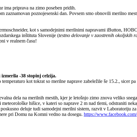
dar ima priprava na zimo poseben pridih.
trom zaznamovan poznojesenski dan. Povsem smo obnovili merilno mest
 Termoschneider, kot s samodejnimi merilnimi napravami iButton, HOBO
zdarskega inštituta Slovenije (
testno delovanje v zaostrenih okoljskih r
pni v realnem času!
zmerila -38 stopinj celzija.
temperaturo kot tokrat so merilne naprave zabeležile še 15.2., sicer pa
ževalna dela na merilnih mestih, kjer je letošnjo zimo znova veliko sn
 meteorološke hišice, v kateri so naprave 2 m nad tlemi, odstraniti nek
poskusno deluje tudi samodejni merilni sistem, razvit v Laboratoriju z
mere pri Domu na Komni vedno na dosegu.
https://www.facebook.com/g