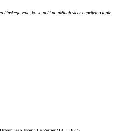
očinskega vala, ko so noči po nižinah sicer neprijetno tople.
a Urbain Jean Joseph Le Verrier (1811-1877).