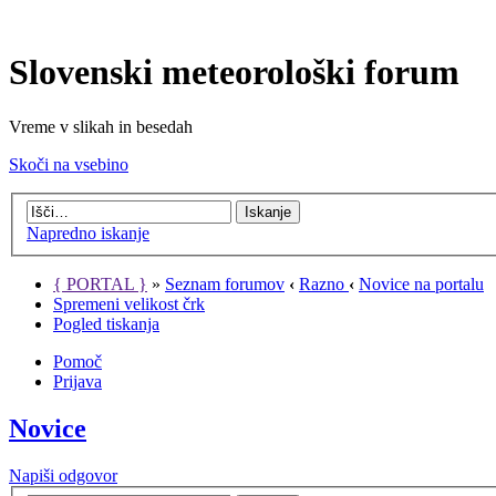
Slovenski meteorološki forum
Vreme v slikah in besedah
Skoči na vsebino
Napredno iskanje
{ PORTAL }
»
Seznam forumov
‹
Razno
‹
Novice na portalu
Spremeni velikost črk
Pogled tiskanja
Pomoč
Prijava
Novice
Napiši odgovor