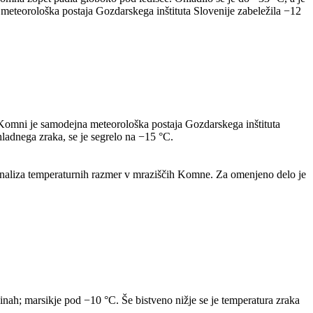
meteorološka postaja Gozdarskega inštituta Slovenije zabeležila −12
 Komni je samodejna meteorološka postaja Gozdarskega inštituta
hladnega zraka, se je segrelo na −15 °C.
 Analiza temperaturnih razmer v mraziščih Komne. Za omenjeno delo je
žinah; marsikje pod −10 °C. Še bistveno nižje se je temperatura zraka