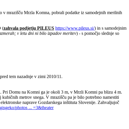
o v mrazišču Mrzla Komna, pobrali podatke iz samodejnih merilnih
 (
zahvala podjetju PILEUS
https://www.pileus.si/
) in s samodejnim
azmerah; v letu dni ni bilo izpadov meritev
) - s pomočjo slednje so
 pred tem nazadnje v zimi 2010/11.
ega. Pri Domu na Komni ga je okoli 3 m, v Mrzli Komni pa blizu 4 m.
aj kubičnih metrov snega. V mrazišču pa je bilo potrebno namestiti
a elektronske naprave Gozdarskega inštituta Slovenije. Zahvaljujoč
isgeko/photos ... =3&theater