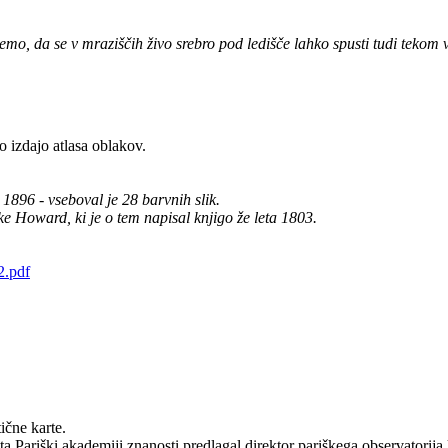
, da se v mraziščih živo srebro pod ledišče lahko spusti tudi tekom vr
 izdajo atlasa oblakov.
1896 - vseboval je 28 barvnih slik.
uke Howard, ki je o tem napisal knjigo že leta 1803.
2.pdf
ične karte.
ta Pariški akademiji znanosti predlagal direktor pariškega observatorij