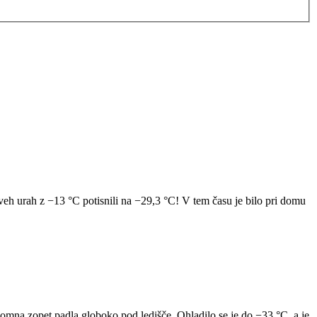
eh urah z −13 °C potisnili na −29,3 °C! V tem času je bilo pri domu
omna zopet padla globoko pod ledišče. Ohladilo se je do −33 °C, a je