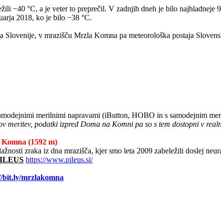
žili −40 °C, a je veter to preprečil. V zadnjih dneh je bilo najhladneje
arja 2018, ko je bilo −38 °C.
a Slovenije, v mrazišču Mrzla Komna pa meteorološka postaja Slovensk
 samodejnimi merilnimi napravami (iButton, HOBO in s samodejnim mer
padov meritev, podatki izpred Doma na Komni pa so s tem dostopni v rea
a Komna (1592 m)
lažnosti zraka iz dna mrazišča, kjer smo leta 2009 zabeležili doslej neu
 PILEUS
https://www.pileus.si/
//bit.ly/mrzlakomna