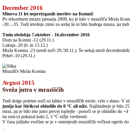
December 2016
Mineva 11 let nepretrganih meritev na Komni!
Po rekordnem mrazu januarja 2009, ko je bilo v mrazišču Mrzla Komna
-30...-35. Tudi letošnjo zimo za sedaj še ni bilo hudega mraza, pa tudi
Tmin obdobja 7.oktober - 16.december 2016
Dom na Komni -12 (29.11.)
Luknja -20 (6. in 13.12.)
Mrzla Komna -23 (sredi noči 29./30.11.). Še nekaj mrzli decembrskih: -
Pekel -10 (29.11.)
Mrazišče Mrzla Komna
Avgust 2015
Sveža jutra v mraziščih
Tudi dolge poletne noči so lahko v mraziščih mrzle, celo s slano. V niž
junija kar štirikrat ohladilo do 0 °C ali niže.
Najhladneje je bilo 25
mraz, pa je bilo isto jutro precej toplejše - ponoči se je ohladilo do 
na soncu) pokazal kaki 2, 3 °C nižje vrednosti.
V času julijske vročine se je v omenjenih mraziščih večkrat ogrelo do 