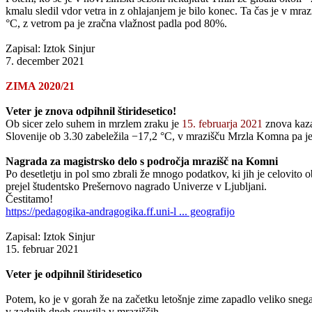
kmalu sledil vdor vetra in z ohlajanjem je bilo konec. Ta čas je v m
°C, z vetrom pa je zračna vlažnost padla pod 80%.
Zapisal: Iztok Sinjur
7. december 2021
ZIMA 2020/21
Veter je znova odpihnil štiridesetico!
Ob sicer zelo suhem in mrzlem zraku je
15. februarja 2021
znova kaza
Slovenije ob 3.30 zabeležila −17,2 °C, v mrazišču Mrzla Komna pa je bi
Nagrada za magistrsko delo s področja mrazišč na Komni
Po desetletju in pol smo zbrali že mnogo podatkov, ki jih je celovi
prejel študentsko Prešernovo nagrado Univerze v Ljubljani.
Čestitamo!
https://pedagogika-andragogika.ff.uni-l ... geografijo
Zapisal: Iztok Sinjur
15. februar 2021
Veter je odpihnil štiridesetico
Potem, ko je v gorah že na začetku letošnje zime zapadlo veliko snega,
v zadnjih dneh spustila v mraziščih.