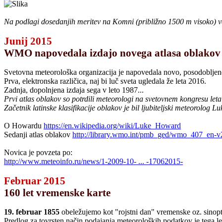
Na podlagi dosedanjih meritev na Komni (približno 1500 m visoko) vemo
Junij 2015
WMO napovedala izdajo novega atlasa oblakov
Svetovna meteorološka organizacija je napovedala novo, posodobljeno
Prva, elektronska različica, naj bi luč sveta ugledala že leta 2016.
Zadnja, dopolnjena izdaja sega v leto 1987...
Prvi atlas oblakov so potrdili meteorologi na svetovnem kongresu leta 
Začetnik latinske klasifikacije oblakov je bil ljubiteljski meteorolog L
O Howardu
https://en.wikipedia.org/wiki/Luke_Howard
Sedanji atlas oblakov
http://library.wmo.int/pmb_ged/wmo_407_en-v
Novica je povzeta po:
http://www.meteoinfo.ru/news/1-2009-10- ... -17062015-
Februar 2015
160 let vremenske karte
19. februar 1855
obeležujemo kot "rojstni dan" vremenske oz. sinopt
Predlog za tovrsten način podajanja meteoroloških podatkov je tega le