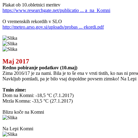
Plakat ob 10.obletnici meritev
https://www.researchgate.net/publicatio ... a_na_Komni
O vremenskih rekordih v SLO
http://meteo.arso.gov.si/uploads/probas ... ekordi.pdf
Maj 2017
Redno pobiranje podatkov (10.maj)
Zima 2016/17 je za nami. Bila je to še ena v vrsti tistih, ko nas ni pr
Navkljub pomladi, pa je bilo vsaj dopoldne povsem zimsko! Na Lepi K
Tmin zime:
Dom na Komni: -18,5 °C (7.1.2017)
Mrzla Komna: -33,5 °C (27.1.2017)
Blizu koče na Komni
Na Lepi Komni