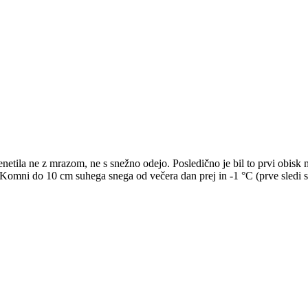
esenetila ne z mrazom, ne s snežno odejo. Posledično je bil to prvi obis
omni do 10 cm suhega snega od večera dan prej in -1 °C (prve sledi sn