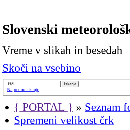
Slovenski meteorološ
Vreme v slikah in besedah
Skoči na vsebino
Napredno iskanje
{ PORTAL }
»
Seznam f
Spremeni velikost črk