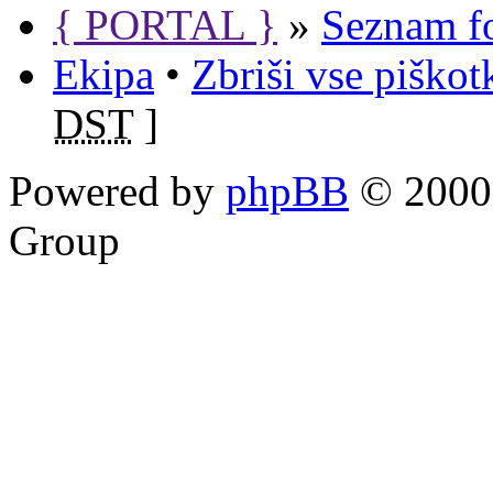
{ PORTAL }
»
Seznam f
Ekipa
•
Zbriši vse piško
DST
]
Powered by
phpBB
© 2000,
Group