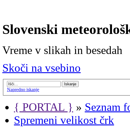
Slovenski meteorološ
Vreme v slikah in besedah
Skoči na vsebino
Napredno iskanje
{ PORTAL }
»
Seznam f
Spremeni velikost črk