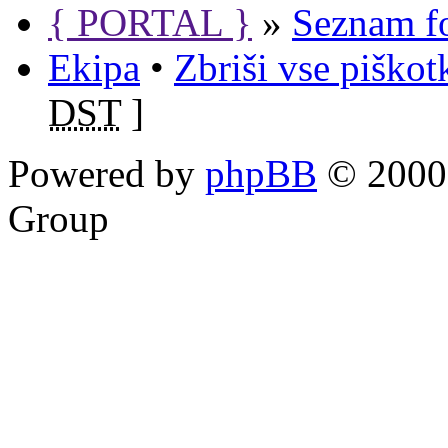
{ PORTAL }
»
Seznam f
Ekipa
•
Zbriši vse piško
DST
]
Powered by
phpBB
© 2000,
Group