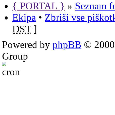
{ PORTAL }
»
Seznam f
Ekipa
•
Zbriši vse piško
DST
]
Powered by
phpBB
© 2000,
Group