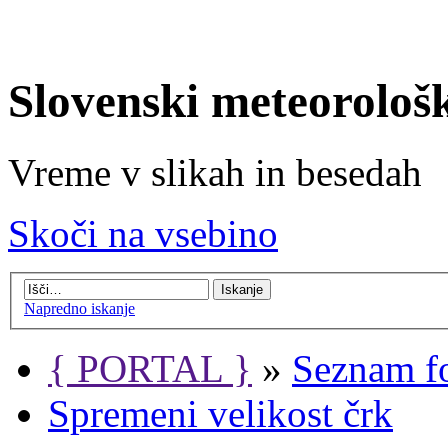
Slovenski meteorološ
Vreme v slikah in besedah
Skoči na vsebino
Napredno iskanje
{ PORTAL }
»
Seznam f
Spremeni velikost črk