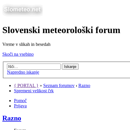
Slovenski meteorološki forum
Vreme v slikah in besedah
Skoči na vsebino
Napredno iskanje
{ PORTAL }
»
Seznam forumov
‹
Razno
Spremeni velikost črk
Pomoč
Prijava
Razno