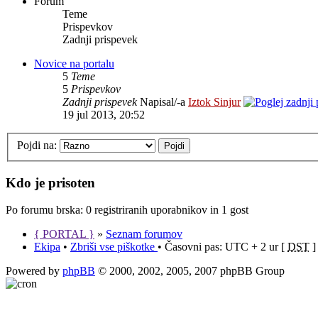
Forum
Teme
Prispevkov
Zadnji prispevek
Novice na portalu
5
Teme
5
Prispevkov
Zadnji prispevek
Napisal/-a
Iztok Sinjur
19 jul 2013, 20:52
Pojdi na:
Kdo je prisoten
Po forumu brska: 0 registriranih uporabnikov in 1 gost
{ PORTAL }
»
Seznam forumov
Ekipa
•
Zbriši vse piškotke
• Časovni pas: UTC + 2 ur [
DST
]
Powered by
phpBB
© 2000, 2002, 2005, 2007 phpBB Group