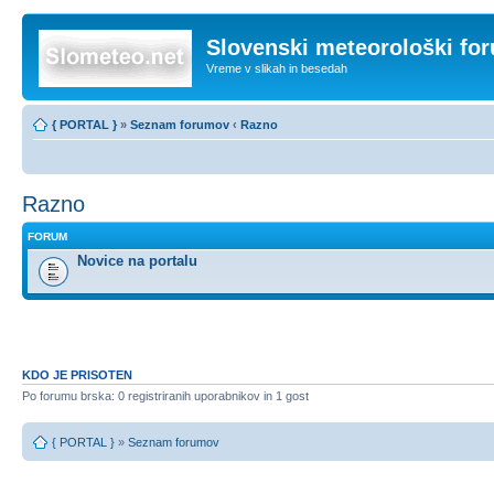
Slovenski meteorološki fo
Vreme v slikah in besedah
{ PORTAL }
»
Seznam forumov
‹
Razno
Razno
FORUM
Novice na portalu
KDO JE PRISOTEN
Po forumu brska: 0 registriranih uporabnikov in 1 gost
{ PORTAL }
»
Seznam forumov