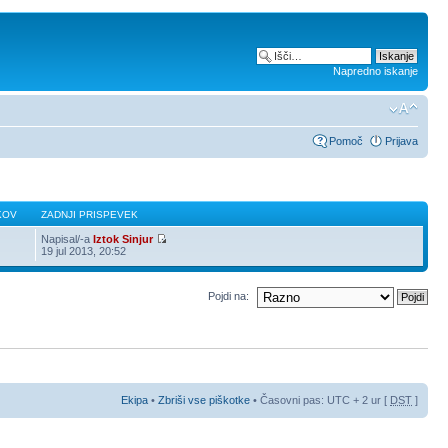
Napredno iskanje
Pomoč
Prijava
KOV
ZADNJI PRISPEVEK
Napisal/-a
Iztok Sinjur
19 jul 2013, 20:52
Pojdi na:
Ekipa
•
Zbriši vse piškotke
• Časovni pas: UTC + 2 ur [
DST
]