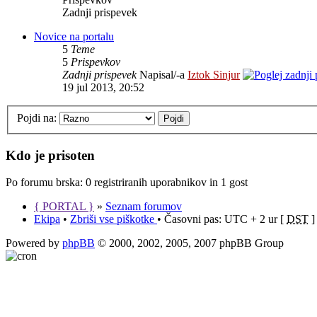
Zadnji prispevek
Novice na portalu
5
Teme
5
Prispevkov
Zadnji prispevek
Napisal/-a
Iztok Sinjur
19 jul 2013, 20:52
Pojdi na:
Kdo je prisoten
Po forumu brska: 0 registriranih uporabnikov in 1 gost
{ PORTAL }
»
Seznam forumov
Ekipa
•
Zbriši vse piškotke
• Časovni pas: UTC + 2 ur [
DST
]
Powered by
phpBB
© 2000, 2002, 2005, 2007 phpBB Group