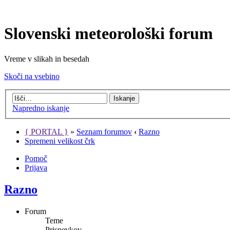
Slovenski meteorološki forum
Vreme v slikah in besedah
Skoči na vsebino
Napredno iskanje
{ PORTAL }
»
Seznam forumov
‹
Razno
Spremeni velikost črk
Pomoč
Prijava
Razno
Forum
Teme
Prispevkov