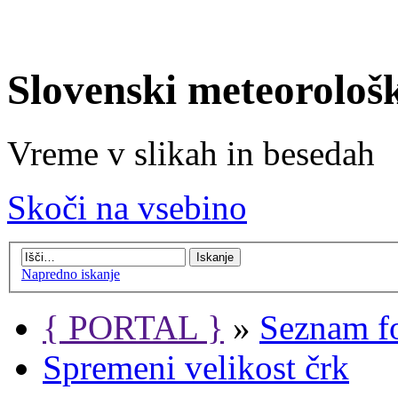
Slovenski meteorološ
Vreme v slikah in besedah
Skoči na vsebino
Napredno iskanje
{ PORTAL }
»
Seznam f
Spremeni velikost črk