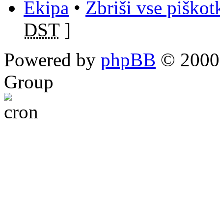
Ekipa
•
Zbriši vse piško
DST
]
Powered by
phpBB
© 2000,
Group