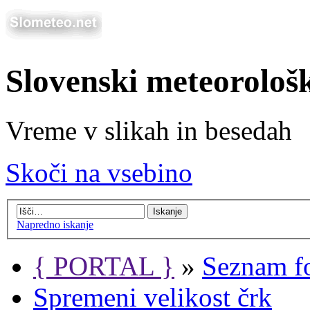
Slovenski meteorološ
Vreme v slikah in besedah
Skoči na vsebino
Napredno iskanje
{ PORTAL }
»
Seznam f
Spremeni velikost črk