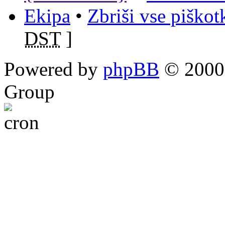
Ekipa
•
Zbriši vse piško
DST
]
Powered by
phpBB
© 2000,
Group