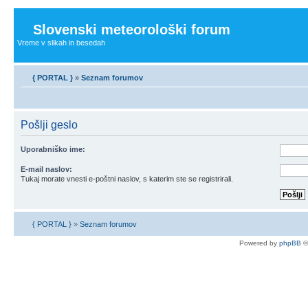
Slovenski meteorološki forum
Vreme v slikah in besedah
{ PORTAL }
»
Seznam forumov
Pošlji geslo
Uporabniško ime:
E-mail naslov:
Tukaj morate vnesti e-poštni naslov, s katerim ste se registrirali.
{ PORTAL }
»
Seznam forumov
Powered by
phpBB
©