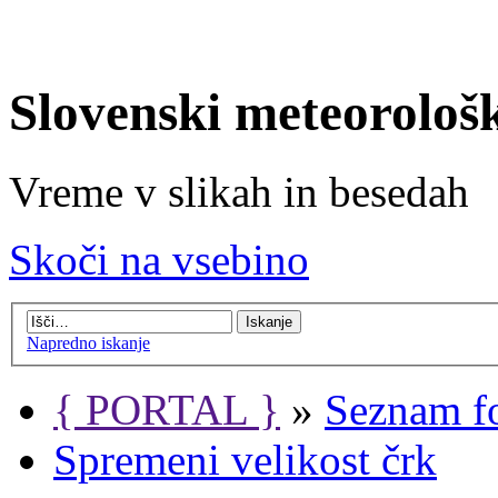
Slovenski meteorološ
Vreme v slikah in besedah
Skoči na vsebino
Napredno iskanje
{ PORTAL }
»
Seznam f
Spremeni velikost črk