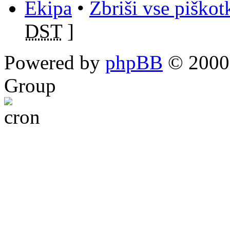
Ekipa
•
Zbriši vse piško
DST
]
Powered by
phpBB
© 2000,
Group