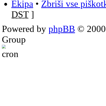
Ekipa
•
Zbriši vse piško
DST
]
Powered by
phpBB
© 2000,
Group