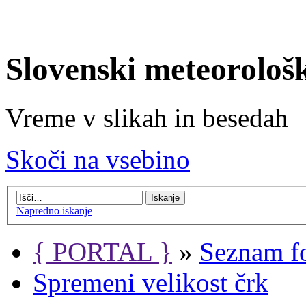
Slovenski meteorološ
Vreme v slikah in besedah
Skoči na vsebino
Napredno iskanje
{ PORTAL }
»
Seznam f
Spremeni velikost črk