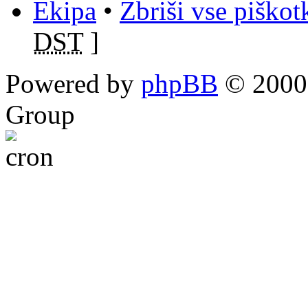
Ekipa
•
Zbriši vse piško
DST
]
Powered by
phpBB
© 2000,
Group