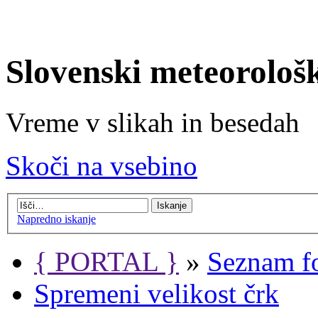
Slovenski meteorološ
Vreme v slikah in besedah
Skoči na vsebino
Napredno iskanje
{ PORTAL }
»
Seznam f
Spremeni velikost črk