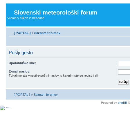
Slovenski meteorološki forum
Vreme v slikah in besedah
{ PORTAL }
»
Seznam forumov
Pošlji geslo
Uporabniško ime:
E-mail naslov:
Tukaj morate vnesti e-poštni naslov, s katerim ste se registrirali.
{ PORTAL }
»
Seznam forumov
Powered by
phpBB
©