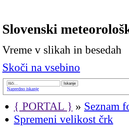
Slovenski meteorološ
Vreme v slikah in besedah
Skoči na vsebino
Napredno iskanje
{ PORTAL }
»
Seznam f
Spremeni velikost črk