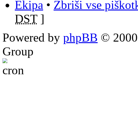
Ekipa
•
Zbriši vse piško
DST
]
Powered by
phpBB
© 2000,
Group