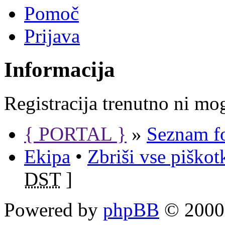
Pomoč
Prijava
Informacija
Registracija trenutno ni mo
{ PORTAL }
»
Seznam f
Ekipa
•
Zbriši vse piško
DST
]
Powered by
phpBB
© 2000,