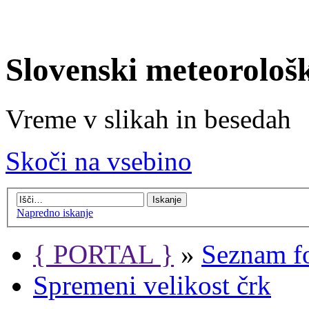
Slovenski meteorološ
Vreme v slikah in besedah
Skoči na vsebino
Napredno iskanje
{ PORTAL }
»
Seznam f
Spremeni velikost črk