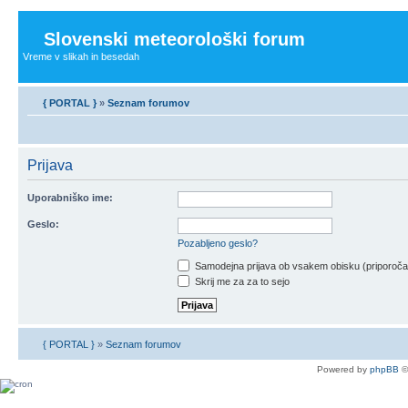
Slovenski meteorološki forum
Vreme v slikah in besedah
{ PORTAL }
»
Seznam forumov
Prijava
Uporabniško ime:
Geslo:
Pozabljeno geslo?
Samodejna prijava ob vsakem obisku (priporoč
Skrij me za za to sejo
{ PORTAL }
»
Seznam forumov
Powered by
phpBB
©