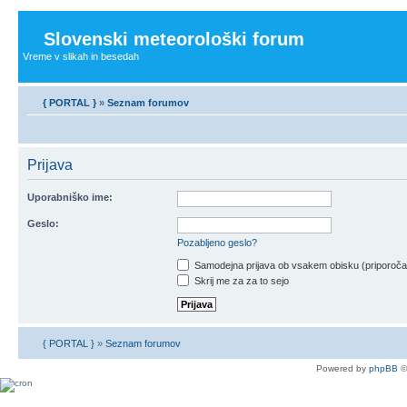
Slovenski meteorološki forum
Vreme v slikah in besedah
{ PORTAL }
»
Seznam forumov
Prijava
Uporabniško ime:
Geslo:
Pozabljeno geslo?
Samodejna prijava ob vsakem obisku (priporoč
Skrij me za za to sejo
{ PORTAL }
»
Seznam forumov
Powered by
phpBB
©