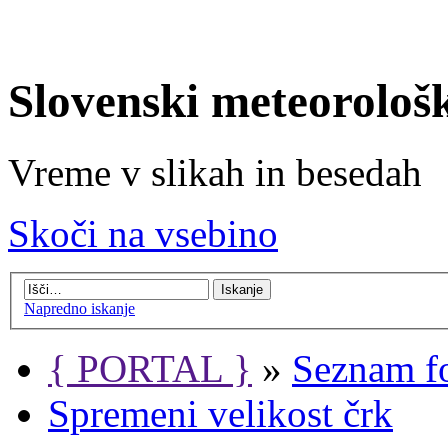
Slovenski meteorološ
Vreme v slikah in besedah
Skoči na vsebino
Napredno iskanje
{ PORTAL }
»
Seznam f
Spremeni velikost črk