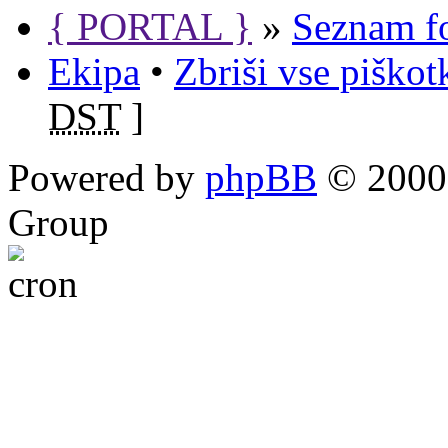
{ PORTAL }
»
Seznam f
Ekipa
•
Zbriši vse piško
DST
]
Powered by
phpBB
© 2000,
Group