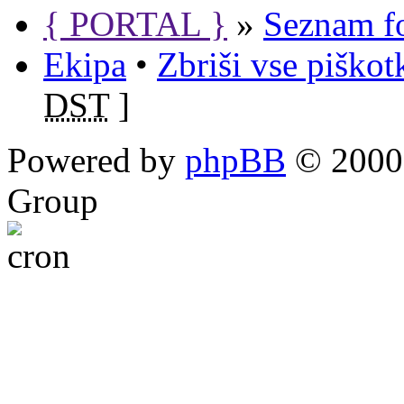
{ PORTAL }
»
Seznam f
Ekipa
•
Zbriši vse piško
DST
]
Powered by
phpBB
© 2000,
Group