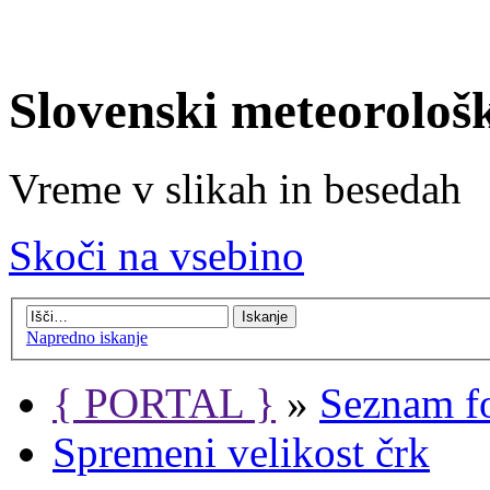
Slovenski meteorološ
Vreme v slikah in besedah
Skoči na vsebino
Napredno iskanje
{ PORTAL }
»
Seznam f
Spremeni velikost črk