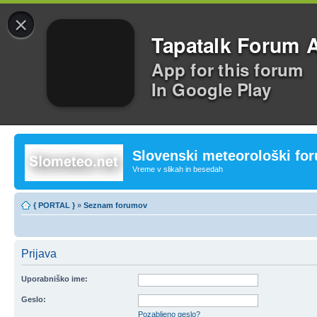
×
Tapatalk Forum 
App for this forum
In Google Play
Slovenski meteorološki fo
Vreme v slikah in besedah
{ PORTAL }
»
Seznam forumov
Prijava
Uporabniško ime:
Geslo:
Pozabljeno geslo?