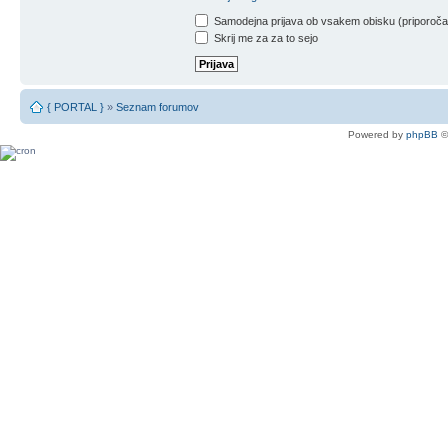
Samodejna prijava ob vsakem obisku (priporoč
Skrij me za za to sejo
{ PORTAL }
»
Seznam forumov
Powered by
phpBB
©