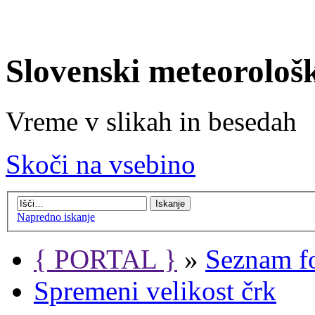
Slovenski meteorološ
Vreme v slikah in besedah
Skoči na vsebino
Napredno iskanje
{ PORTAL }
»
Seznam f
Spremeni velikost črk