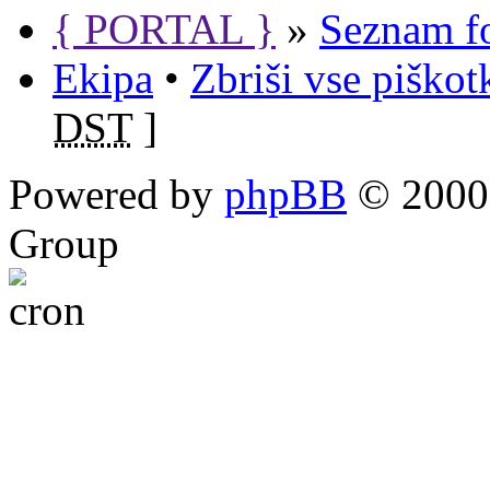
{ PORTAL }
»
Seznam f
Ekipa
•
Zbriši vse piško
DST
]
Powered by
phpBB
© 2000,
Group