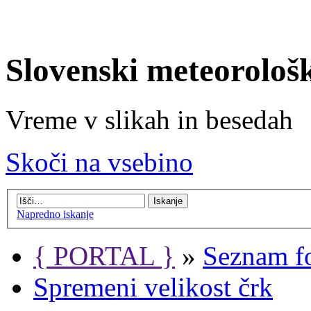
Slovenski meteorološ
Vreme v slikah in besedah
Skoči na vsebino
Napredno iskanje
{ PORTAL }
»
Seznam f
Spremeni velikost črk