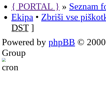
{ PORTAL }
»
Seznam f
Ekipa
•
Zbriši vse piško
DST
]
Powered by
phpBB
© 2000,
Group