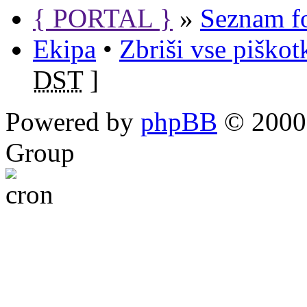
{ PORTAL }
»
Seznam f
Ekipa
•
Zbriši vse piško
DST
]
Powered by
phpBB
© 2000,
Group