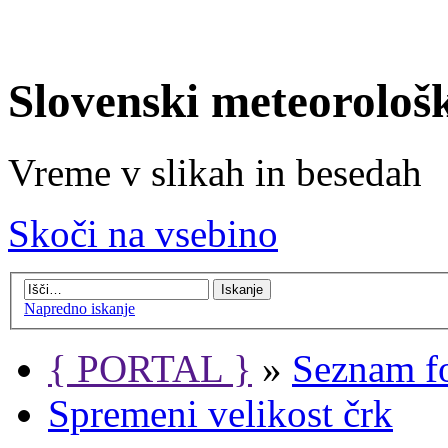
Slovenski meteorološ
Vreme v slikah in besedah
Skoči na vsebino
Napredno iskanje
{ PORTAL }
»
Seznam f
Spremeni velikost črk