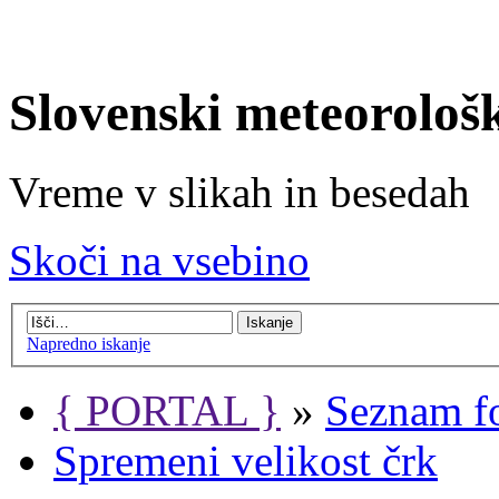
Slovenski meteorološ
Vreme v slikah in besedah
Skoči na vsebino
Napredno iskanje
{ PORTAL }
»
Seznam f
Spremeni velikost črk