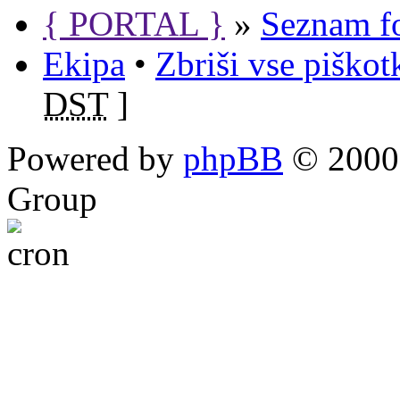
{ PORTAL }
»
Seznam f
Ekipa
•
Zbriši vse piško
DST
]
Powered by
phpBB
© 2000,
Group