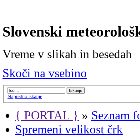
Slovenski meteorološ
Vreme v slikah in besedah
Skoči na vsebino
Napredno iskanje
{ PORTAL }
»
Seznam f
Spremeni velikost črk