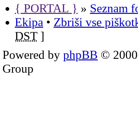
{ PORTAL }
»
Seznam f
Ekipa
•
Zbriši vse piško
DST
]
Powered by
phpBB
© 2000,
Group