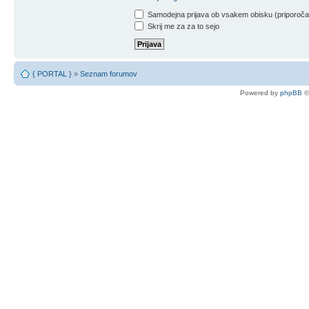
Samodejna prijava ob vsakem obisku (priporoč
Skrij me za za to sejo
{ PORTAL }
»
Seznam forumov
Powered by
phpBB
©