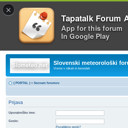
×
Tapatalk Forum 
App for this forum
In Google Play
Slovenski meteorološki fo
Vreme v slikah in besedah
{ PORTAL }
»
Seznam forumov
Prijava
Uporabniško ime:
Geslo:
Pozabljeno geslo?